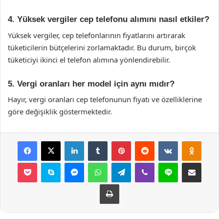
4. Yüksek vergiler cep telefonu alımını nasıl etkiler?
Yüksek vergiler, cep telefonlarının fiyatlarını artırarak
tüketicilerin bütçelerini zorlamaktadır. Bu durum, birçok
tüketiciyi ikinci el telefon alımına yönlendirebilir.
5. Vergi oranları her model için aynı mıdır?
Hayır, vergi oranları cep telefonunun fiyatı ve özelliklerine
göre değişiklik göstermektedir.
Facebook
X
LinkedIn
Tumblr
Pinterest
Reddit
VKontakte
Odnok
Pocket
Skype
Messenger
WhatsApp
Telegram
Viber
Line
E-Posta ile payla
Yazdır