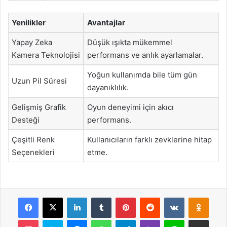
Yenilikler
Avantajlar
Yapay Zeka
Düşük ışıkta mükemmel
Kamera Teknolojisi
performans ve anlık ayarlamalar.
Yoğun kullanımda bile tüm gün
Uzun Pil Süresi
dayanıklılık.
Gelişmiş Grafik
Oyun deneyimi için akıcı
Desteği
performans.
Çeşitli Renk
Kullanıcıların farklı zevklerine hitap
Seçenekleri
etme.
Facebook
X
LinkedIn
Tumblr
Pinterest
Reddit
VKontakte
Odnok
Pocket
Skype
Messenger
WhatsApp
Telegram
Viber
Line
E-Posta ile payla