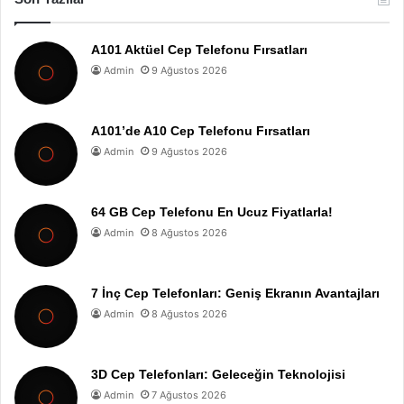
A101 Aktüel Cep Telefonu Fırsatları
Admin
9 Ağustos 2026
A101’de A10 Cep Telefonu Fırsatları
Admin
9 Ağustos 2026
64 GB Cep Telefonu En Ucuz Fiyatlarla!
Admin
8 Ağustos 2026
7 İnç Cep Telefonları: Geniş Ekranın Avantajları
Admin
8 Ağustos 2026
3D Cep Telefonları: Geleceğin Teknolojisi
Admin
7 Ağustos 2026