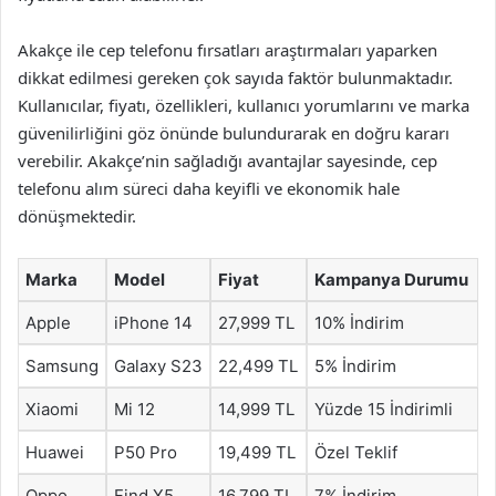
Akakçe ile cep telefonu fırsatları araştırmaları yaparken
dikkat edilmesi gereken çok sayıda faktör bulunmaktadır.
Kullanıcılar, fiyatı, özellikleri, kullanıcı yorumlarını ve marka
güvenilirliğini göz önünde bulundurarak en doğru kararı
verebilir. Akakçe’nin sağladığı avantajlar sayesinde, cep
telefonu alım süreci daha keyifli ve ekonomik hale
dönüşmektedir.
Marka
Model
Fiyat
Kampanya Durumu
Apple
iPhone 14
27,999 TL
10% İndirim
Samsung
Galaxy S23
22,499 TL
5% İndirim
Xiaomi
Mi 12
14,999 TL
Yüzde 15 İndirimli
Huawei
P50 Pro
19,499 TL
Özel Teklif
Oppo
Find X5
16,799 TL
7% İndirim