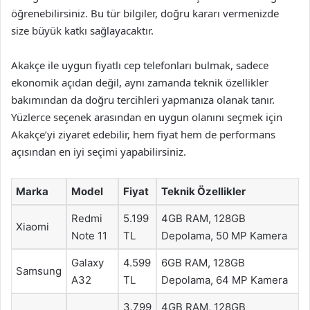
öğrenebilirsiniz. Bu tür bilgiler, doğru kararı vermenizde
size büyük katkı sağlayacaktır.
Akakçe ile uygun fiyatlı cep telefonları bulmak, sadece
ekonomik açıdan değil, aynı zamanda teknik özellikler
bakımından da doğru tercihleri yapmanıza olanak tanır.
Yüzlerce seçenek arasından en uygun olanını seçmek için
Akakçe’yi ziyaret edebilir, hem fiyat hem de performans
açısından en iyi seçimi yapabilirsiniz.
Marka
Model
Fiyat
Teknik Özellikler
Redmi
5.199
4GB RAM, 128GB
Xiaomi
Note 11
TL
Depolama, 50 MP Kamera
Galaxy
4.599
6GB RAM, 128GB
Samsung
A32
TL
Depolama, 64 MP Kamera
3.799
4GB RAM, 128GB