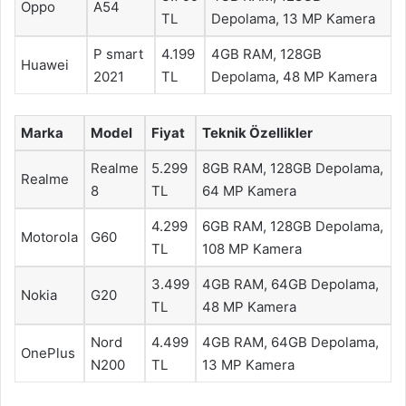
Oppo
A54
TL
Depolama, 13 MP Kamera
P smart
4.199
4GB RAM, 128GB
Huawei
2021
TL
Depolama, 48 MP Kamera
Marka
Model
Fiyat
Teknik Özellikler
Realme
5.299
8GB RAM, 128GB Depolama,
Realme
8
TL
64 MP Kamera
4.299
6GB RAM, 128GB Depolama,
Motorola
G60
TL
108 MP Kamera
3.499
4GB RAM, 64GB Depolama,
Nokia
G20
TL
48 MP Kamera
Nord
4.499
4GB RAM, 64GB Depolama,
OnePlus
N200
TL
13 MP Kamera