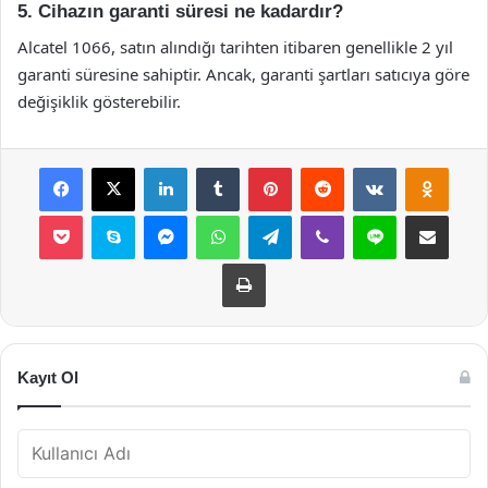
5. Cihazın garanti süresi ne kadardır?
Alcatel 1066, satın alındığı tarihten itibaren genellikle 2 yıl
garanti süresine sahiptir. Ancak, garanti şartları satıcıya göre
değişiklik gösterebilir.
Facebook
X
LinkedIn
Tumblr
Pinterest
Reddit
VKontakte
Odnok
Pocket
Skype
Messenger
WhatsApp
Telegram
Viber
Line
E-Posta ile payla
Yazdır
Kayıt Ol