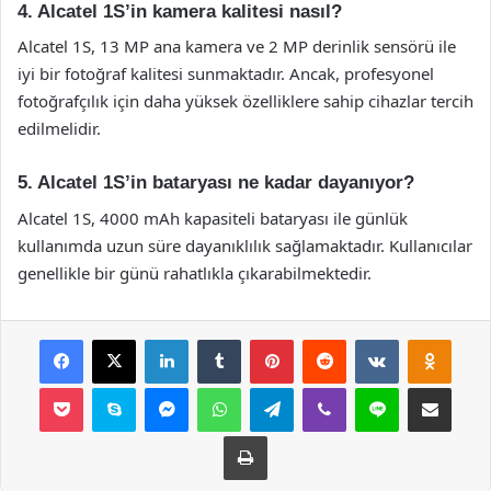
4. Alcatel 1S’in kamera kalitesi nasıl?
Alcatel 1S, 13 MP ana kamera ve 2 MP derinlik sensörü ile
iyi bir fotoğraf kalitesi sunmaktadır. Ancak, profesyonel
fotoğrafçılık için daha yüksek özelliklere sahip cihazlar tercih
edilmelidir.
5. Alcatel 1S’in bataryası ne kadar dayanıyor?
Alcatel 1S, 4000 mAh kapasiteli bataryası ile günlük
kullanımda uzun süre dayanıklılık sağlamaktadır. Kullanıcılar
genellikle bir günü rahatlıkla çıkarabilmektedir.
Facebook
X
LinkedIn
Tumblr
Pinterest
Reddit
VKontakte
Odnok
Pocket
Skype
Messenger
WhatsApp
Telegram
Viber
Line
E-Posta ile payla
Yazdır