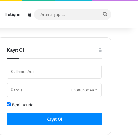
Sitemap
Arama
İletişim
yap
...
Kayıt Ol
Unuttunuz mu?
Beni hatırla
Kayıt Ol