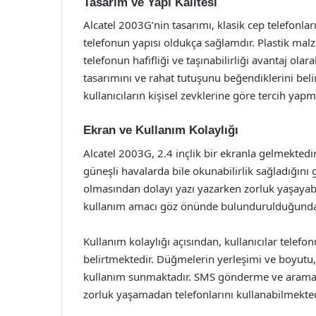
Tasarım ve Yapı Kalitesi
Alcatel 2003G’nin tasarımı, klasik cep telefonlar
telefonun yapısı oldukça sağlamdır. Plastik malze
telefonun hafifliği ve taşınabilirliği avantaj ola
tasarımını ve rahat tutuşunu beğendiklerini belir
kullanıcıların kişisel zevklerine göre tercih yap
Ekran ve Kullanım Kolaylığı
Alcatel 2003G, 2.4 inçlik bir ekranla gelmektedi
güneşli havalarda bile okunabilirlik sağladığını
olmasından dolayı yazı yazarken zorluk yaşayabil
kullanım amacı göz önünde bulundurulduğunda,
Kullanım kolaylığı açısından, kullanıcılar telefo
belirtmektedir. Düğmelerin yerleşimi ve boyutu, ö
kullanım sunmaktadır. SMS gönderme ve arama ya
zorluk yaşamadan telefonlarını kullanabilmekted