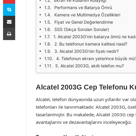
Ekran ve Kullanım Kolaylığı
Skype
Performans ve Batarya Ömrü
Kamera ve Multimedya Özellikleri
E-Posta ile paylaş
Fiyat ve Genel Değerlendirme
Yazdır
SSS (Sıkça Sorulan Sorular)
1. Alcatel 2003G'nin batarya ömrü ne kad
2. Bu telefonun kamera kalitesi nasıl?
3. Alcatel 2003G'nin fiyatı nedir?
4. Telefonun ekranı yeterince büyük mü
5. Alcatel 2003G, akıllı telefon mu?
Alcatel 2003G Cep Telefonu Ku
Alcatel, telefon dünyasında uzun yıllardır var ol
telefonları ile tanınmaktadır. Alcatel 2003G, özell
tasarlanmıştır. Bu makalede, Alcatel 2003G cep 
avantajlarını ve dezavantajlarını inceleyeceğiz.