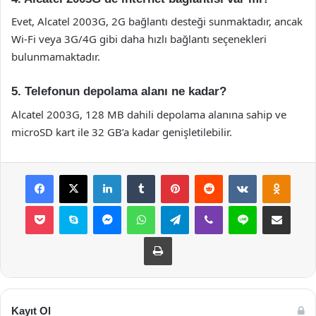
Evet, Alcatel 2003G, 2G bağlantı desteği sunmaktadır, ancak
Wi-Fi veya 3G/4G gibi daha hızlı bağlantı seçenekleri
bulunmamaktadır.
5. Telefonun depolama alanı ne kadar?
Alcatel 2003G, 128 MB dahili depolama alanına sahip ve
microSD kart ile 32 GB’a kadar genişletilebilir.
Facebook
X
LinkedIn
Tumblr
Pinterest
Reddit
VKontakte
Odnok
Pocket
Skype
Messenger
WhatsApp
Telegram
Viber
Line
E-Posta ile payla
Yazdır
Kayıt Ol