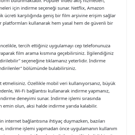
tform bulunmaktadır. Popüler video akış hizmetleri,
lemeleri için indirme seçeneği sunar. Netflix, Amazon
 ücreti karşılığında geniş bir film arşivine erişim sağlar
 tür platformları kullanarak hem yasal hem de güvenli bir
Öncelikle, tercih ettiğiniz uygulamayı cep telefonunuza
yaparak film arama kısmına geçebilirsiniz. İlgilendiğiniz
dirilebilir” seçeneğine tıklamanız yeterlidir. İndirme
dirilenler” bölümünde bulabilirsiniz.
tmelisiniz. Özellikle mobil veri kullanıyorsanız, büyük
 nedenle, Wi-Fi bağlantısı kullanarak indirme yapmanız,
 indirme deneyimi sunar. İndirme işlemi sırasında
 emin olun, aksi halde indirme yarıda kalabilir.
çin internet bağlantısına ihtiyaç duymazken, bazıları
enle, indirme işlemi yapmadan önce uygulamanın kullanım