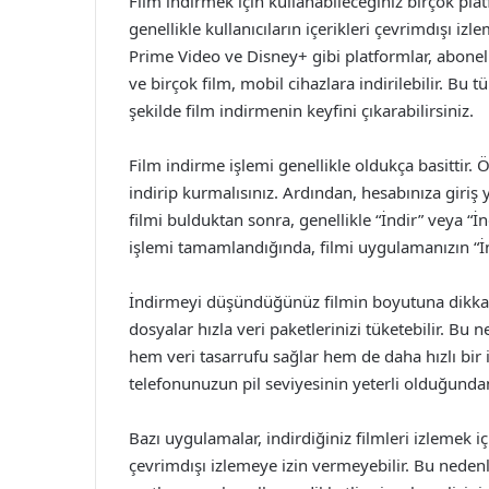
Film indirmek için kullanabileceğiniz birçok pla
genellikle kullanıcıların içerikleri çevrimdışı iz
Prime Video ve Disney+ gibi platformlar, abonelik
ve birçok film, mobil cihazlara indirilebilir. Bu
şekilde film indirmenin keyfini çıkarabilirsiniz.
Film indirme işlemi genellikle oldukça basittir. 
indirip kurmalısınız. Ardından, hesabınıza giriş 
filmi bulduktan sonra, genellikle “İndir” veya “İn
işlemi tamamlandığında, filmi uygulamanızın “İn
İndirmeyi düşündüğünüz filmin boyutuna dikkat e
dosyalar hızla veri paketlerinizi tüketebilir. Bu
hem veri tasarrufu sağlar hem de daha hızlı bir
telefonunuzun pil seviyesinin yeterli olduğundan
Bazı uygulamalar, indirdiğiniz filmleri izlemek i
çevrimdışı izlemeye izin vermeyebilir. Bu ned