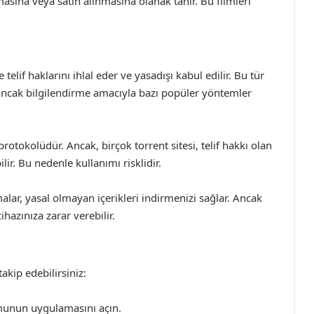
asına veya satın alınmasına olanak tanır. Bu filmleri
elif haklarını ihlal eder ve yasadışı kabul edilir. Bu tür
Ancak bilgilendirme amacıyla bazı popüler yöntemler
rotokolüdür. Ancak, birçok torrent sitesi, telif hakkı olan
lir. Bu nedenle kullanımı risklidir.
ar, yasal olmayan içerikleri indirmenizi sağlar. Ancak
hazınıza zarar verebilir.
akip edebilirsiniz:
rmunun uygulamasını açın.