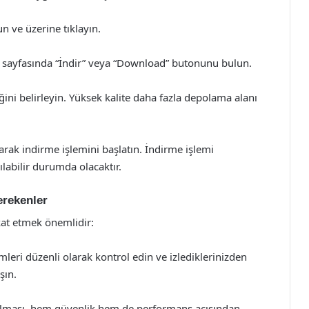
un ve üzerine tıklayın.
ı sayfasında “İndir” veya “Download” butonunu bulun.
ğini belirleyin. Yüksek kalite daha fazla depolama alanı
arak indirme işlemini başlatın. İndirme işlemi
labilir durumda olacaktır.
erekenler
kat etmek önemlidir:
mleri düzenli olarak kontrol edin ve izlediklerinizden
şın.
alması, hem güvenlik hem de performans açısından