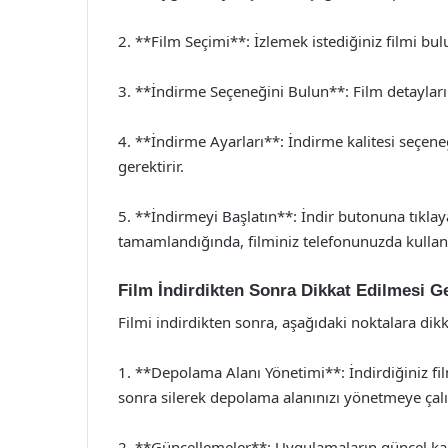
2. **Film Seçimi**: İzlemek istediğiniz filmi bul
3. **İndirme Seçeneğini Bulun**: Film detaylar
4. **İndirme Ayarları**: İndirme kalitesi seçene
gerektirir.
5. **İndirmeyi Başlatın**: İndir butonuna tıklay
tamamlandığında, filminiz telefonunuzda kullanı
Film İndirdikten Sonra Dikkat Edilmesi G
Filmi indirdikten sonra, aşağıdaki noktalara dik
1. **Depolama Alanı Yönetimi**: İndirdiğiniz fil
sonra silerek depolama alanınızı yönetmeye çalı
2. **Güncellemeler**: Uygulamaların güncel k