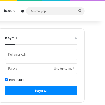
Sitemap
Arama
İletişim
yap
...
Kayıt Ol
Unuttunuz mu?
Beni hatırla
Kayıt Ol