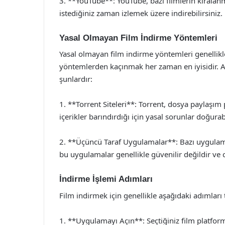
3. **YouTube**: YouTube, bazı filmlerin kiralanm
istediğiniz zaman izlemek üzere indirebilirsiniz.
Yasal Olmayan Film İndirme Yöntemleri
Yasal olmayan film indirme yöntemleri genellikle t
yöntemlerden kaçınmak her zaman en iyisidir. 
şunlardır:
1. **Torrent Siteleri**: Torrent, dosya paylaşım p
içerikler barındırdığı için yasal sorunlar doğurabi
2. **Üçüncü Taraf Uygulamalar**: Bazı uygulamal
bu uygulamalar genellikle güvenilir değildir ve ci
İndirme İşlemi Adımları
Film indirmek için genellikle aşağıdaki adımları t
1. **Uygulamayı Açın**: Seçtiğiniz film platfo