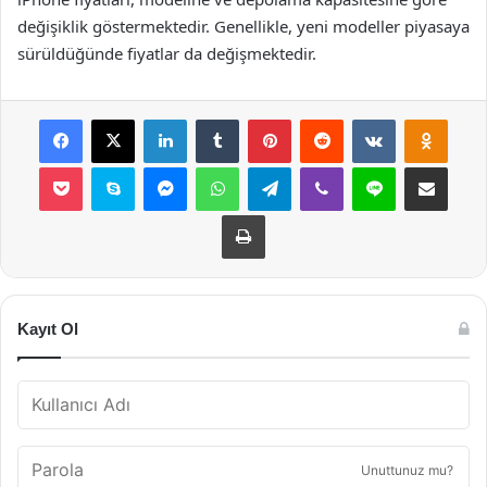
değişiklik göstermektedir. Genellikle, yeni modeller piyasaya
sürüldüğünde fiyatlar da değişmektedir.
Facebook
X
LinkedIn
Tumblr
Pinterest
Reddit
VKontakte
Odnok
Pocket
Skype
Messenger
WhatsApp
Telegram
Viber
Line
E-Posta ile payla
Yazdır
Kayıt Ol
Unuttunuz mu?