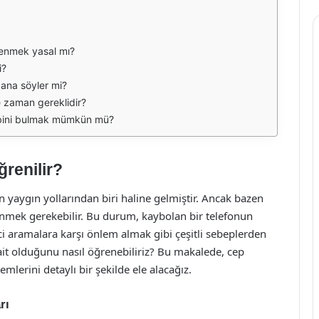
renmek yasal mı?
i?
bana söyler mi?
e zaman gereklidir?
ibini bulmak mümkün mü?
renilir?
 yaygın yollarından biri haline gelmiştir. Ancak bazen
nmek gerekebilir. Bu durum, kaybolan bir telefonun
ici aramalara karşı önlem almak gibi çeşitli sebeplerden
ait olduğunu nasıl öğrenebiliriz? Bu makalede, cep
lerini detaylı bir şekilde ele alacağız.
rı