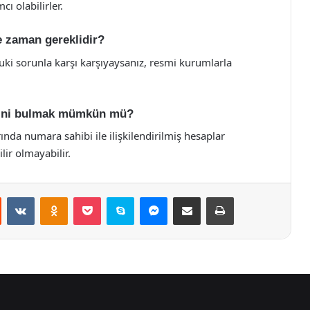
ı olabilirler.
e zaman gereklidir?
kuki sorunla karşı karşıyaysanız, resmi kurumlarla
bini bulmak mümkün mü?
nda numara sahibi ile ilişkilendirilmiş hesaplar
ir olmayabilir.
st
Reddit
VKontakte
Odnoklassniki
Pocket
Skype
Messenger
E-Posta ile paylaş
Yazdır