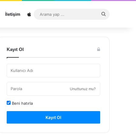
Sitemap
Arama
İletişim
yap
...
Kayıt Ol
Unuttunuz mu?
Beni hatırla
Kayıt Ol