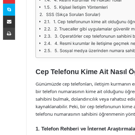
Skype
5. Kişisel İletişim Yöntemleri
SSS (Sıkça Sorulan Sorular)
E-Posta ile paylaş
1. Cep telefonunun kime ait olduğunu öğ
Yazdır
2. Truecaller gibi uygulamalar güvenilir m
3. Operatörler cep telefonunun sahibini 
4. Resmi kurumlar ile iletişime geçmek n
5. Sosyal medya üzerinden numara sah
Cep Telefonu Kime Ait Nasıl Öğ
Günümüzde cep telefonları, iletişim kurmanın en
bir telefon numarasının kime ait olduğunu öğre
sahibini bulmak, dolandırıcılık veya rahatsız ed
kaynaklanabilir. Peki, bir cep telefonunun kime 
telefonu numarasının sahibini öğrenmenin yöntem
1. Telefon Rehberi ve İnternet Araştırmala