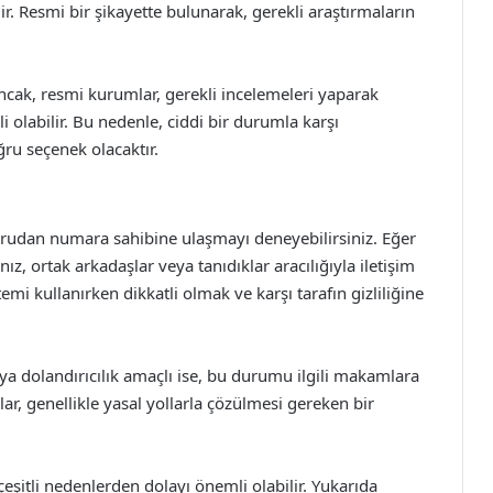
lir. Resmi bir şikayette bulunarak, gerekli araştırmaların
Ancak, resmi kurumlar, gerekli incelemeleri yaparak
olabilir. Bu nedenle, ciddi bir durumla karşı
ru seçenek olacaktır.
rudan numara sahibine ulaşmayı deneyebilirsiniz. Eğer
ız, ortak arkadaşlar veya tanıdıklar aracılığıyla iletişim
emi kullanırken dikkatli olmak ve karşı tarafın gizliliğine
eya dolandırıcılık amaçlı ise, bu durumu ilgili makamlara
ar, genellikle yasal yollarla çözülmesi gereken bir
itli nedenlerden dolayı önemli olabilir. Yukarıda