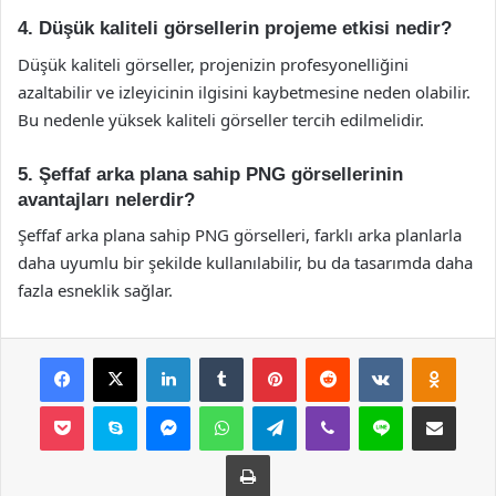
4. Düşük kaliteli görsellerin projeme etkisi nedir?
Düşük kaliteli görseller, projenizin profesyonelliğini
azaltabilir ve izleyicinin ilgisini kaybetmesine neden olabilir.
Bu nedenle yüksek kaliteli görseller tercih edilmelidir.
5. Şeffaf arka plana sahip PNG görsellerinin
avantajları nelerdir?
Şeffaf arka plana sahip PNG görselleri, farklı arka planlarla
daha uyumlu bir şekilde kullanılabilir, bu da tasarımda daha
fazla esneklik sağlar.
Facebook
X
LinkedIn
Tumblr
Pinterest
Reddit
VKontakte
Odnok
Pocket
Skype
Messenger
WhatsApp
Telegram
Viber
Line
E-Posta ile payla
Yazdır