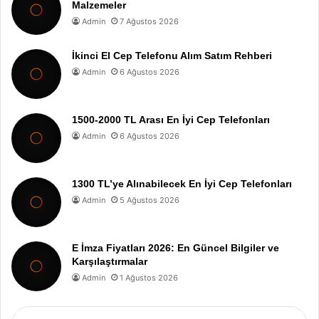
Malzemeler
Admin
7 Ağustos 2026
İkinci El Cep Telefonu Alım Satım Rehberi
Admin
6 Ağustos 2026
1500-2000 TL Arası En İyi Cep Telefonları
Admin
6 Ağustos 2026
1300 TL’ye Alınabilecek En İyi Cep Telefonları
Admin
5 Ağustos 2026
E İmza Fiyatları 2026: En Güncel Bilgiler ve
Karşılaştırmalar
Admin
1 Ağustos 2026