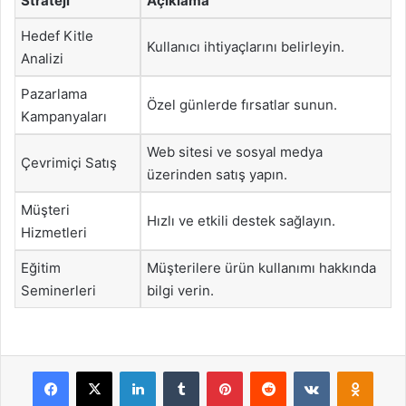
Strateji
Açıklama
Hedef Kitle
Kullanıcı ihtiyaçlarını belirleyin.
Analizi
Pazarlama
Özel günlerde fırsatlar sunun.
Kampanyaları
Web sitesi ve sosyal medya
Çevrimiçi Satış
üzerinden satış yapın.
Müşteri
Hızlı ve etkili destek sağlayın.
Hizmetleri
Eğitim
Müşterilere ürün kullanımı hakkında
Seminerleri
bilgi verin.
Facebook
X
LinkedIn
Tumblr
Pinterest
Reddit
VKontakte
Odnok