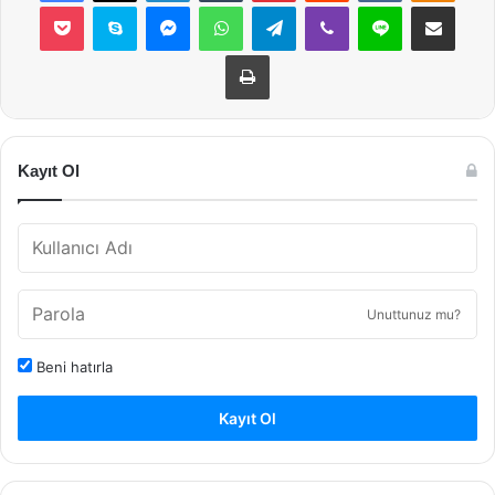
Pocket
Skype
Messenger
WhatsApp
Telegram
Viber
Line
E-Posta ile payla
Yazdır
Kayıt Ol
Unuttunuz mu?
Beni hatırla
Kayıt Ol