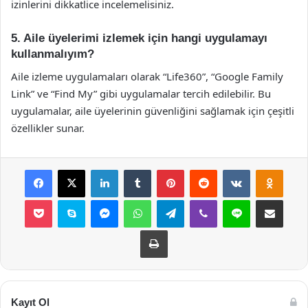
izinlerini dikkatlice incelemelisiniz.
5. Aile üyelerimi izlemek için hangi uygulamayı
kullanmalıyım?
Aile izleme uygulamaları olarak “Life360”, “Google Family
Link” ve “Find My” gibi uygulamalar tercih edilebilir. Bu
uygulamalar, aile üyelerinin güvenliğini sağlamak için çeşitli
özellikler sunar.
Facebook
X
LinkedIn
Tumblr
Pinterest
Reddit
VKontakte
Odnok
Pocket
Skype
Messenger
WhatsApp
Telegram
Viber
Line
E-Posta ile payla
Yazdır
Kayıt Ol