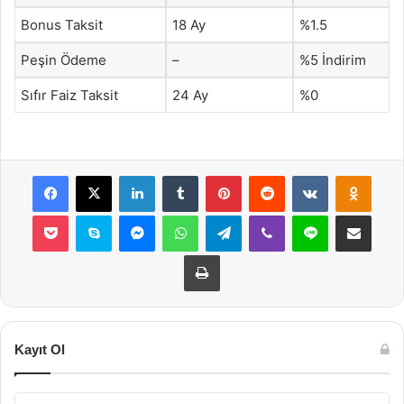
Bonus Taksit
18 Ay
%1.5
Peşin Ödeme
–
%5 İndirim
Sıfır Faiz Taksit
24 Ay
%0
Facebook
X
LinkedIn
Tumblr
Pinterest
Reddit
VKontakte
Odnok
Pocket
Skype
Messenger
WhatsApp
Telegram
Viber
Line
E-Posta ile payla
Yazdır
Kayıt Ol