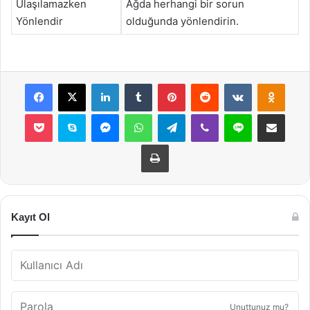
Ulaşılamazken
Ağda herhangi bir sorun
Yönlendir
olduğunda yönlendirin.
Facebook
X
LinkedIn
Tumblr
Pinterest
Reddit
VKontakte
Odnok
Pocket
Skype
Messenger
WhatsApp
Telegram
Viber
Line
E-Posta ile payla
Yazdır
Kayıt Ol
Unuttunuz mu?