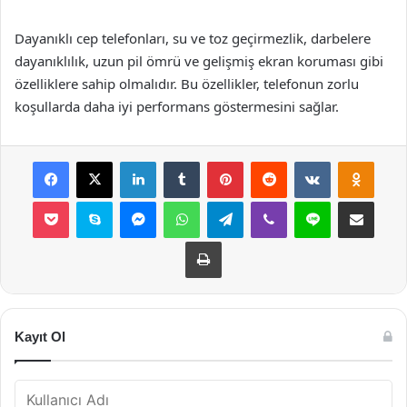
Dayanıklı cep telefonları, su ve toz geçirmezlik, darbelere
dayanıklılık, uzun pil ömrü ve gelişmiş ekran koruması gibi
özelliklere sahip olmalıdır. Bu özellikler, telefonun zorlu
koşullarda daha iyi performans göstermesini sağlar.
Facebook
X
LinkedIn
Tumblr
Pinterest
Reddit
VKontakte
Odnok
Pocket
Skype
Messenger
WhatsApp
Telegram
Viber
Line
E-Posta ile payla
Yazdır
Kayıt Ol