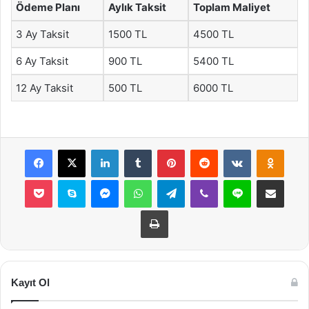
Ödeme Planı
Aylık Taksit
Toplam Maliyet
3 Ay Taksit
1500 TL
4500 TL
6 Ay Taksit
900 TL
5400 TL
12 Ay Taksit
500 TL
6000 TL
Facebook
X
LinkedIn
Tumblr
Pinterest
Reddit
VKontakte
Odnok
Pocket
Skype
Messenger
WhatsApp
Telegram
Viber
Line
E-Posta ile payla
Yazdır
Kayıt Ol