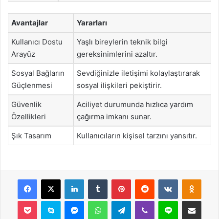
Avantajlar
Yararları
Kullanıcı Dostu
Yaşlı bireylerin teknik bilgi
Arayüz
gereksinimlerini azaltır.
Sosyal Bağların
Sevdiğinizle iletişimi kolaylaştırarak
Güçlenmesi
sosyal ilişkileri pekiştirir.
Güvenlik
Aciliyet durumunda hızlıca yardım
Özellikleri
çağırma imkanı sunar.
Şık Tasarım
Kullanıcıların kişisel tarzını yansıtır.
Facebook
X
LinkedIn
Tumblr
Pinterest
Reddit
VKontakte
Odnok
Pocket
Skype
Messenger
WhatsApp
Telegram
Viber
Line
E-Posta ile payla