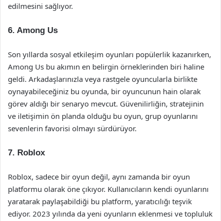
edilmesini sağlıyor.
6.
Among Us
Son yıllarda sosyal etkileşim oyunları popülerlik kazanırken,
Among Us bu akımın en belirgin örneklerinden biri haline
geldi. Arkadaşlarınızla veya rastgele oyuncularla birlikte
oynayabileceğiniz bu oyunda, bir oyuncunun hain olarak
görev aldığı bir senaryo mevcut. Güvenilirliğin, stratejinin
ve iletişimin ön planda olduğu bu oyun, grup oyunlarını
sevenlerin favorisi olmayı sürdürüyor.
7.
Roblox
Roblox, sadece bir oyun değil, aynı zamanda bir oyun
platformu olarak öne çıkıyor. Kullanıcıların kendi oyunlarını
yaratarak paylaşabildiği bu platform, yaratıcılığı teşvik
ediyor. 2023 yılında da yeni oyunların eklenmesi ve topluluk