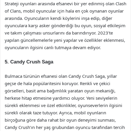
Strateji oyunları arasında efsanevi bir yer edinmiş olan Clash
of Clans, mobil oyuncular için hala en çok oynanan oyunlar
arasında. Oyuncuların kendi köylerini inşa edip, diğer
oyunculara karşı asker gönderdiği bu oyun, sosyal etkileşim
ve takım çalışması unsurlarını da barındırıyor. 2023’te
yapılan güncellemelerle yeni yapılar ve özellikler eklenmesi,
oyuncuların ilgisini canlı tutmaya devam ediyor.
5.
Candy Crush Saga
Bulmaca türünün efsanesi olan Candy Crush Saga, yıllar
geçse de hala popülaritesini koruyor. Renkli ve çekici
görselleri, basit ama bağımlılık yaratan oyun mekaniği,
herkese hitap etmesine yardımcı oluyor. Yeni seviyelerin
sürekli eklenmesi ve özel etkinlikler, oyunseverlerin ilgisini
sürekli olarak taze tutuyor. Ayrıca, mobil oyunların
birçoğuna göre daha rahat bir oyun deneyimi sunması,
Candy Crush’ın her yaş grubundan oyuncu tarafından tercih