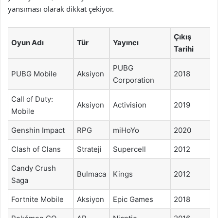
yansıması olarak dikkat çekiyor.
Çıkış
Oyun Adı
Tür
Yayıncı
Tarihi
PUBG
PUBG Mobile
Aksiyon
2018
Corporation
Call of Duty:
Aksiyon
Activision
2019
Mobile
Genshin Impact
RPG
miHoYo
2020
Clash of Clans
Strateji
Supercell
2012
Candy Crush
Bulmaca
Kings
2012
Saga
Fortnite Mobile
Aksiyon
Epic Games
2018