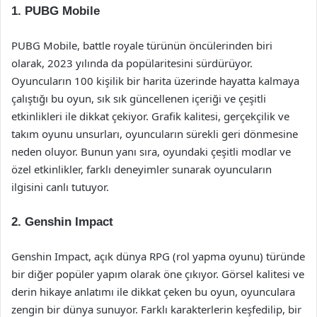
1.
PUBG Mobile
PUBG Mobile, battle royale türünün öncülerinden biri
olarak, 2023 yılında da popülaritesini sürdürüyor.
Oyuncuların 100 kişilik bir harita üzerinde hayatta kalmaya
çalıştığı bu oyun, sık sık güncellenen içeriği ve çeşitli
etkinlikleri ile dikkat çekiyor. Grafik kalitesi, gerçekçilik ve
takım oyunu unsurları, oyuncuların sürekli geri dönmesine
neden oluyor. Bunun yanı sıra, oyundaki çeşitli modlar ve
özel etkinlikler, farklı deneyimler sunarak oyuncuların
ilgisini canlı tutuyor.
2.
Genshin Impact
Genshin Impact, açık dünya RPG (rol yapma oyunu) türünde
bir diğer popüler yapım olarak öne çıkıyor. Görsel kalitesi ve
derin hikaye anlatımı ile dikkat çeken bu oyun, oyunculara
zengin bir dünya sunuyor. Farklı karakterlerin keşfedilip, bir