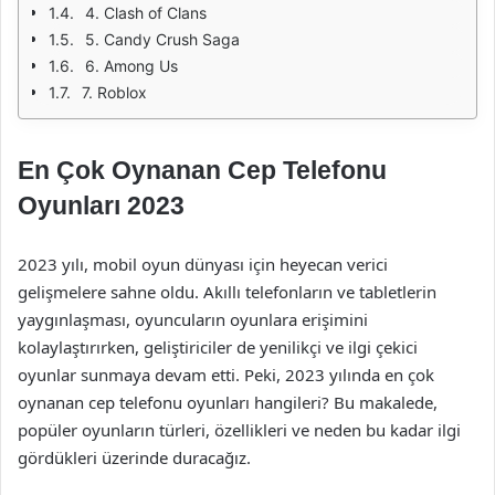
4. Clash of Clans
5. Candy Crush Saga
6. Among Us
7. Roblox
En Çok Oynanan Cep Telefonu
Oyunları 2023
2023 yılı, mobil oyun dünyası için heyecan verici
gelişmelere sahne oldu. Akıllı telefonların ve tabletlerin
yaygınlaşması, oyuncuların oyunlara erişimini
kolaylaştırırken, geliştiriciler de yenilikçi ve ilgi çekici
oyunlar sunmaya devam etti. Peki, 2023 yılında en çok
oynanan cep telefonu oyunları hangileri? Bu makalede,
popüler oyunların türleri, özellikleri ve neden bu kadar ilgi
gördükleri üzerinde duracağız.