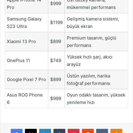
$999
Pro
mükemmel performans
Samsung Galaxy
Gelişmiş kamera sistemi,
$1199
S23 Ultra
büyük ekran
Premium tasarım, güçlü
Xiaomi 13 Pro
$899
performans
Yüksek hızlı şarj, akıcı
OnePlus 11
$749
arayüz
Üstün yazılım, harika
Google Pixel 7 Pro
$899
fotoğraf performansı
Asus ROG Phone
Oyun odaklı tasarım, yüksek
$999
6
yenileme hızı
Facebook
X
LinkedIn
Tumblr
Pinterest
Reddit
VKontakte
Odnok