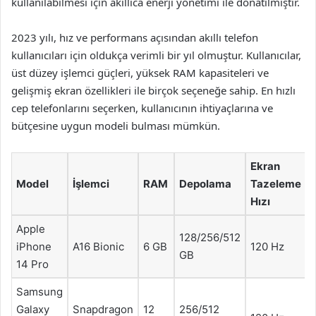
kullanılabilmesi için akıllıca enerji yönetimi ile donatılmıştır.
2023 yılı, hız ve performans açısından akıllı telefon
kullanıcıları için oldukça verimli bir yıl olmuştur. Kullanıcılar,
üst düzey işlemci güçleri, yüksek RAM kapasiteleri ve
gelişmiş ekran özellikleri ile birçok seçeneğe sahip. En hızlı
cep telefonlarını seçerken, kullanıcının ihtiyaçlarına ve
bütçesine uygun modeli bulması mümkün.
Ekran
Model
İşlemci
RAM
Depolama
Tazeleme
Hızı
Apple
128/256/512
iPhone
A16 Bionic
6 GB
120 Hz
GB
14 Pro
Samsung
Galaxy
Snapdragon
12
256/512