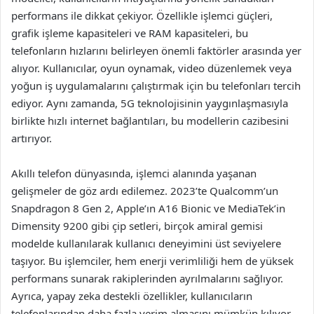
performans ile dikkat çekiyor. Özellikle işlemci güçleri,
grafik işleme kapasiteleri ve RAM kapasiteleri, bu
telefonların hızlarını belirleyen önemli faktörler arasında yer
alıyor. Kullanıcılar, oyun oynamak, video düzenlemek veya
yoğun iş uygulamalarını çalıştırmak için bu telefonları tercih
ediyor. Aynı zamanda, 5G teknolojisinin yaygınlaşmasıyla
birlikte hızlı internet bağlantıları, bu modellerin cazibesini
artırıyor.
Akıllı telefon dünyasında, işlemci alanında yaşanan
gelişmeler de göz ardı edilemez. 2023’te Qualcomm’un
Snapdragon 8 Gen 2, Apple’ın A16 Bionic ve MediaTek’in
Dimensity 9200 gibi çip setleri, birçok amiral gemisi
modelde kullanılarak kullanıcı deneyimini üst seviyelere
taşıyor. Bu işlemciler, hem enerji verimliliği hem de yüksek
performans sunarak rakiplerinden ayrılmalarını sağlıyor.
Ayrıca, yapay zeka destekli özellikler, kullanıcıların
telefonlarından daha fazla verim almasını mümkün kılıyor.