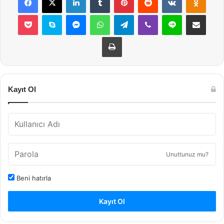
Pocket
Skype
Messenger
WhatsApp
Telegram
Viber
Line
E-Posta ile payla
Yazdır
Kayıt Ol
Unuttunuz mu?
Beni hatırla
Kayıt Ol