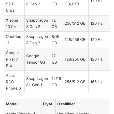
120 Hz
S23
8 Gen 2
GB
GB/1 TB
Ultra
Xiaomi
Snapdragon
12
256/512 GB
120 Hz
13 Pro
8 Gen 2
GB
OnePlus
Snapdragon
8/16
128/256 GB
120 Hz
11
8 Gen 2
GB
Google
Google
12
Pixel 7
128/256 GB
120 Hz
Tensor G3
GB
Pro
Asus
Snapdragon
12/18
ROG
256/512 GB
165 Hz
8+ Gen 1
GB
Phone 6
Model
Fiyat
Özellikler
Apple iPhone 14
Üst düzey kamera,