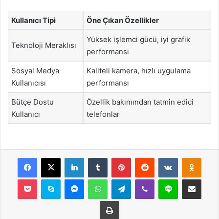
Kullanıcı Tipi
Öne Çıkan Özellikler
Yüksek işlemci gücü, iyi grafik
Teknoloji Meraklısı
performansı
Sosyal Medya
Kaliteli kamera, hızlı uygulama
Kullanıcısı
performansı
Bütçe Dostu
Özellik bakımından tatmin edici
Kullanıcı
telefonlar
Facebook
X
LinkedIn
Tumblr
Pinterest
Reddit
VKontakte
Odnok
Pocket
Skype
Messenger
WhatsApp
Telegram
Viber
Line
E-Posta ile payla
Yazdır