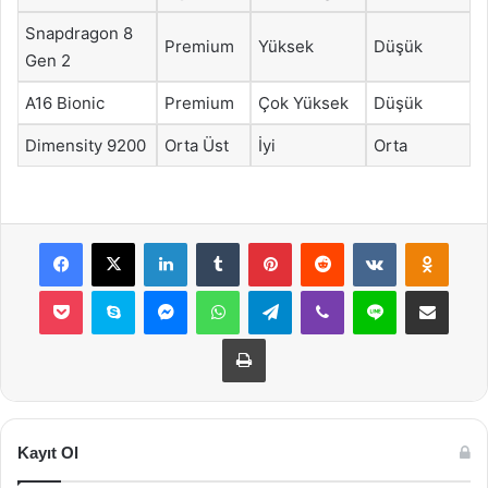
Snapdragon 8
Premium
Yüksek
Düşük
Gen 2
A16 Bionic
Premium
Çok Yüksek
Düşük
Dimensity 9200
Orta Üst
İyi
Orta
Facebook
X
LinkedIn
Tumblr
Pinterest
Reddit
VKontakte
Odnok
Pocket
Skype
Messenger
WhatsApp
Telegram
Viber
Line
E-Posta ile payla
Yazdır
Kayıt Ol