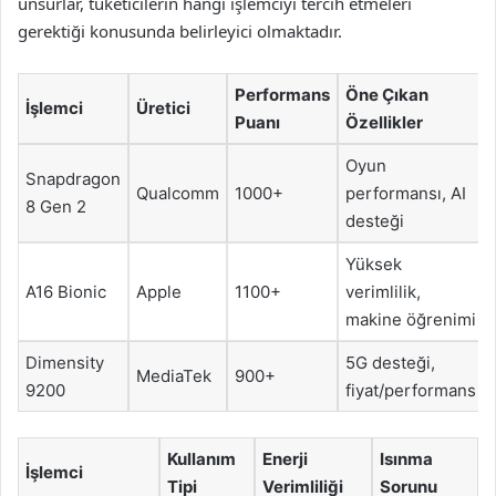
unsurlar, tüketicilerin hangi işlemciyi tercih etmeleri
gerektiği konusunda belirleyici olmaktadır.
Performans
Öne Çıkan
İşlemci
Üretici
Puanı
Özellikler
Oyun
Snapdragon
Qualcomm
1000+
performansı, AI
8 Gen 2
desteği
Yüksek
A16 Bionic
Apple
1100+
verimlilik,
makine öğrenimi
Dimensity
5G desteği,
MediaTek
900+
9200
fiyat/performans
Kullanım
Enerji
Isınma
İşlemci
Tipi
Verimliliği
Sorunu