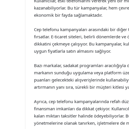
Kullanıcılar, eski telefonlarını vererek yeni bir
kazanabiliyorlar. Bu tür kampanyalar, hem çevr
ekonomik bir fayda sağlamaktadır.
Cep telefonu kampanyaları arasındaki bir diğer t
fırsatlar. E-ticaret siteleri, belirli dönemlerde ve
dikkatini çekmeye çalışıyor. Bu kampanyalar, kull
uygun fiyatlarla satın almasını sağlıyor.
Bazı markalar, sadakat programları aracılığıyla da
markanın sunduğu uygulama veya platform üzeri
puanları gelecekteki alışverişlerinde kullanabili
artırmanın yanı sıra, sürekli bir müşteri kitlesi 
Ayrıca, cep telefonu kampanyalarında refah düze
finansman imkanları da dikkat çekiyor. Kullanıcıla
kalan miktarı taksitler halinde ödeyebiliyorlar. B
yönetmelerine olanak tanırken, işletmelere de m