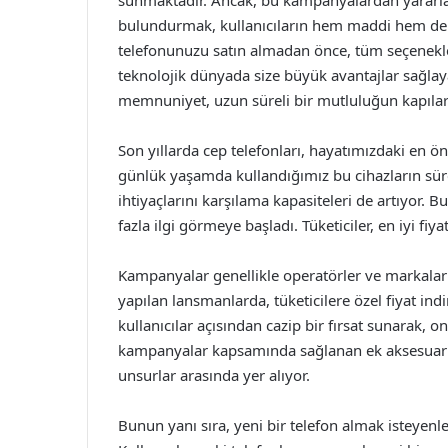
sunmaktadır. Ancak, bu kampanyalardan yararla
bulundurmak, kullanıcıların hem maddi hem de 
telefonunuzu satın almadan önce, tüm seçenek
teknolojik dünyada size büyük avantajlar sağlay
memnuniyet, uzun süreli bir mutluluğun kapıları
Son yıllarda cep telefonları, hayatımızdaki en ö
günlük yaşamda kullandığımız bu cihazların sürekli
ihtiyaçlarını karşılama kapasiteleri de artıyor.
fazla ilgi görmeye başladı. Tüketiciler, en iyi fi
Kampanyalar genellikle operatörler ve markalar 
yapılan lansmanlarda, tüketicilere özel fiyat ind
kullanıcılar açısından cazip bir fırsat sunarak, o
kampanyalar kapsamında sağlanan ek aksesuarlar
unsurlar arasında yer alıyor.
Bunun yanı sıra, yeni bir telefon almak isteyenl