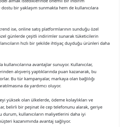
 model almak istediklerinde önemli bir indirim
e dostu bir yaklaşım sunmakta hem de kullanıcılara
rend ise, online satış platformlarının sunduğu özel
 özel günlerde çeşitli indirimler sunarak tüketicilerin
anıcıların hızlı bir şekilde ihtiyaç duyduğu ürünleri daha
 kullanıcılarına avantajlar sunuyor. Kullanıcılar,
nden alışveriş yaptıklarında puan kazanarak, bu
yorlar. Bu tür kampanyalar, markaya olan bağlılığı
yaratılmasına da yardımcı oluyor.
yi yüksek olan ülkelerde, ödeme kolaylıkları ve
r, belirli bir peşinat ile cep telefonunu alarak, geriye
u durum, kullanıcıların maliyetlerini daha iyi
üşteri kazanımında avantaj sağlıyor.