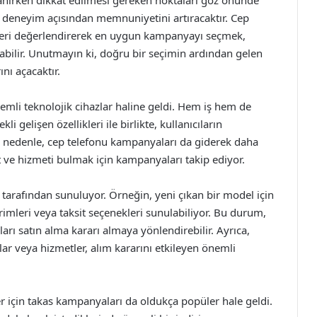
nırken dikkat edilmesi gereken noktaları göz önünde
deneyim açısından memnuniyetini artıracaktır. Cep
leri değerlendirerek en uygun kampanyayı seçmek,
abilir. Unutmayın ki, doğru bir seçimin ardından gelen
nı açacaktır.
nemli teknolojik cihazlar haline geldi. Hem iş hem de
 gelişen özellikleri ile birlikte, kullanıcıların
 Bu nedenle, cep telefonu kampanyaları da giderek daha
yat ve hizmeti bulmak için kampanyaları takip ediyor.
tarafından sunuluyor. Örneğin, yeni çıkan bir model için
irimleri veya taksit seçenekleri sunulabiliyor. Bu durum,
nları satın alma kararı almaya yönlendirebilir. Ayrıca,
 veya hizmetler, alım kararını etkileyen önemli
er için takas kampanyaları da oldukça popüler hale geldi.