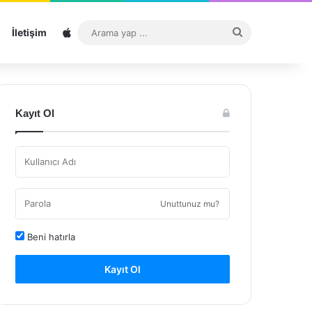
Sitemap
Arama
İletişim
yap
...
Kayıt Ol
Unuttunuz mu?
Beni hatırla
Kayıt Ol