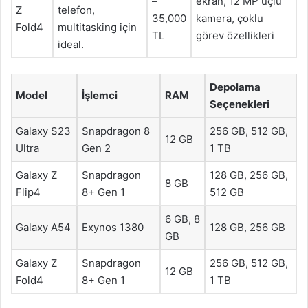
–
ekran, 12 MP üçlü
Z
telefon,
35,000
kamera, çoklu
Fold4
multitasking için
TL
görev özellikleri
ideal.
Depolama
Model
İşlemci
RAM
Seçenekleri
Galaxy S23
Snapdragon 8
256 GB, 512 GB,
12 GB
Ultra
Gen 2
1 TB
Galaxy Z
Snapdragon
128 GB, 256 GB,
8 GB
Flip4
8+ Gen 1
512 GB
6 GB, 8
Galaxy A54
Exynos 1380
128 GB, 256 GB
GB
Galaxy Z
Snapdragon
256 GB, 512 GB,
12 GB
Fold4
8+ Gen 1
1 TB