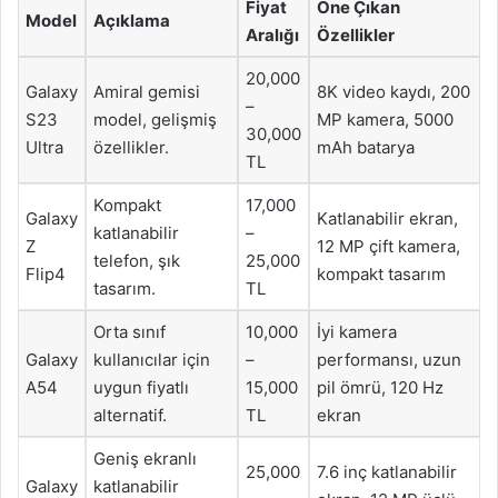
Fiyat
Öne Çıkan
Model
Açıklama
Aralığı
Özellikler
20,000
Galaxy
Amiral gemisi
8K video kaydı, 200
–
S23
model, gelişmiş
MP kamera, 5000
30,000
Ultra
özellikler.
mAh batarya
TL
Kompakt
17,000
Galaxy
Katlanabilir ekran,
katlanabilir
–
Z
12 MP çift kamera,
telefon, şık
25,000
Flip4
kompakt tasarım
tasarım.
TL
Orta sınıf
10,000
İyi kamera
Galaxy
kullanıcılar için
–
performansı, uzun
A54
uygun fiyatlı
15,000
pil ömrü, 120 Hz
alternatif.
TL
ekran
Geniş ekranlı
25,000
7.6 inç katlanabilir
Galaxy
katlanabilir