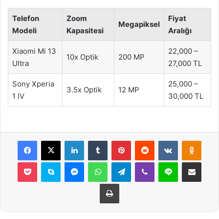
Telefon
Zoom
Fiyat
Megapiksel
Modeli
Kapasitesi
Aralığı
Xiaomi Mi 13
22,000 –
10x Optik
200 MP
Ultra
27,000 TL
Sony Xperia
25,000 –
3.5x Optik
12 MP
1 IV
30,000 TL
Facebook
X
LinkedIn
Tumblr
Pinterest
Reddit
VKontakte
Odnok
Pocket
Skype
Messenger
WhatsApp
Telegram
Viber
Line
E-Posta ile payla
Yazdır