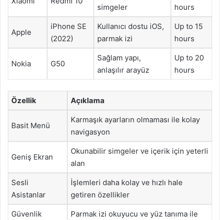
Xiaomi
Redmi 10
simgeler
hours
iPhone SE
Kullanıcı dostu iOS,
Up to 15
Apple
(2022)
parmak izi
hours
Sağlam yapı,
Up to 20
Nokia
G50
anlaşılır arayüz
hours
Özellik
Açıklama
Karmaşık ayarların olmaması ile kolay
Basit Menü
navigasyon
Okunabilir simgeler ve içerik için yeterli
Geniş Ekran
alan
Sesli
İşlemleri daha kolay ve hızlı hale
Asistanlar
getiren özellikler
Güvenlik
Parmak izi okuyucu ve yüz tanıma ile