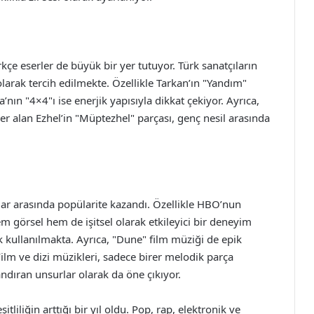
kçe eserler de büyük bir yer tutuyor. Türk sanatçıların
i olarak tercih edilmekte. Özellikle Tarkan’ın "Yandım"
’nın "4×4"ı ise enerjik yapısıyla dikkat çekiyor. Ayrıca,
er alan Ezhel’in "Müptezhel" parçası, genç nesil arasında
cılar arasında popülarite kazandı. Özellikle HBO’nun
em görsel hem de işitsel olarak etkileyici bir deneyim
ak kullanılmakta. Ayrıca, "Dune" film müziği de epik
 Film ve dizi müzikleri, sadece birer melodik parça
andıran unsurlar olarak da öne çıkıyor.
itliliğin arttığı bir yıl oldu. Pop, rap, elektronik ve