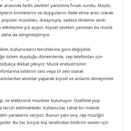
ar arasında farklı zevkleri yansıtma fırsatı sundu. Müzik,
eylerin kimliklerini ve duygularını ifade etme aracı olarak
popüler müzikleri, dolayısıyla, sadece dinleme zevki
tkileşime yol açıyor. Kişisel zevkleri yansıtan bu müzik
i daha da zenginleştiriyor.
ler, kullanıcıların tercihlerine göre değişiklik
iğe özlem duyduğu dönemlerde, cep telefonları için
 oldukça dikkat çekiyor. Müzik endüstrisinin
lefonlarına bildirim sesi veya zil sesi olarak
 şarkılardan alıntılar yaparak kişisel ve anlamlı deneyimler
p, ve elektronik müzikler bulunuyor. Özellikle pop
a tercih edilmektedir. Kullanıcılar, rahat bir melodi
rden yanalarını seçiyor. Bunun yanı sıra, rap müziğin
üler. Bu tür, birçok kişi tarafından bildirim sesleri için