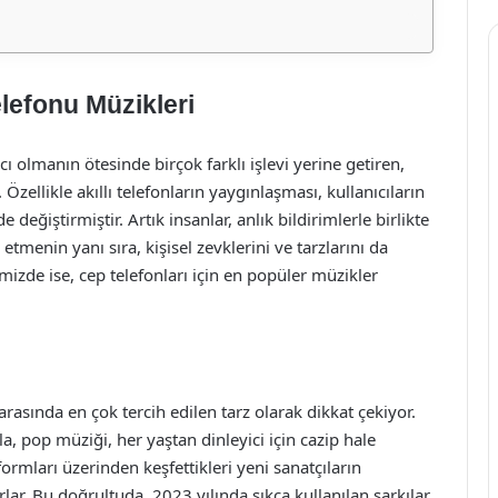
lefonu Müzikleri
ı olmanın ötesinde birçok farklı işlevi yerine getiren,
 Özellikle akıllı telefonların yaygınlaşması, kullanıcıların
 değiştirmiştir. Artık insanlar, anlık bildirimlerle birlikte
 etmenin yanı sıra, kişisel zevklerini ve tarzlarını da
mizde ise, cep telefonları için en popüler müzikler
rasında en çok tercih edilen tarz olarak dikkat çekiyor.
la, pop müziği, her yaştan dinleyici için cazip hale
ormları üzerinden keşfettikleri yeni sanatçıların
orlar. Bu doğrultuda, 2023 yılında sıkça kullanılan şarkılar