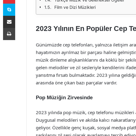
Skype
Film ve Dizi Müzikleri
E-Posta ile paylaş
2023 Yılının En Popüler Cep Te
Yazdır
Günümüzde cep telefonları, yalnızca iletişim arac
hayatımızın ayrılmaz bir parçası haline gelmiştir.
müzik dinleme alışkanlıklarını da köklü bir şekilde
gelen melodiler ve zil sesleriyle kendilerini ifade
yansıtma fırsatı bulmaktadır. 2023 yılına geldiği
arasında öne çıkan bazı parçalar vardır.
Pop Müziğin Zirvesinde
2023 yılında pop müzik, cep telefonu müzikleri a
Duygusal melodileri ve akılda kalıcı nakaratlarıy
geliyor. Özellikle genç kuşak, sosyal medya platf
şarkılarını zil sesi olarak ayarlamayı tercih ediy