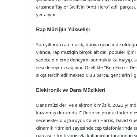
arasında Taylor Swift’in "Anti-Hero" adlı parçası,
yer alıyor.
Rap Müziğin Yükselişi
Son yıllarda rap müzik, dünya genelinde olduğu
yılında, rap müziğin birçok alt dalı popülerliğini
sadece dinleme deneyimi sunmakla kalmayıp, aynı
sesi deneyimi sağlıyor. Özellikle "Ben Fero – Dem
sıkça tercih edilmektedir. Bu parça, gençlerin il
Elektronik ve Dans Müzikleri
Dans müzikleri ve elektronik müzik, 2023 yılınd
kazanmış durumda. DJ’lerin ve prodüktörlerin ese
seçenekler oluşturuyor. Calvin Harris, David Gue
dinamik ritimleri sayesinde cep telefonlarında sı
parçası, ritmik yapısıyla kullanıcılar tarafından sı