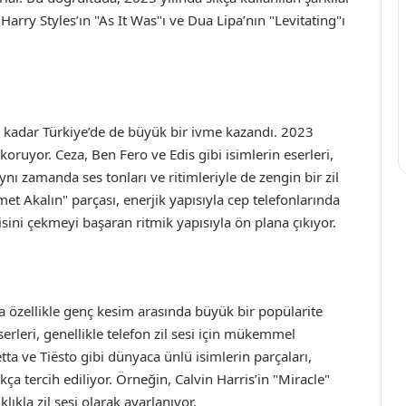
 Harry Styles’ın "As It Was"ı ve Dua Lipa’nın "Levitating"ı
 kadar Türkiye’de de büyük bir ivme kazandı. 2023
 koruyor. Ceza, Ben Fero ve Edis gibi isimlerin eserleri,
 zamanda ses tonları ve ritimleriyle de zengin bir zil
et Akalın" parçası, enerjik yapısıyla cep telefonlarında
gisini çekmeyi başaran ritmik yapısıyla ön plana çıkıyor.
a özellikle genç kesim arasında büyük bir popülarite
rleri, genellikle telefon zil sesi için mükemmel
tta ve Tiësto gibi dünyaca ünlü isimlerin parçaları,
kça tercih ediliyor. Örneğin, Calvin Harris’in "Miracle"
klıkla zil sesi olarak ayarlanıyor.