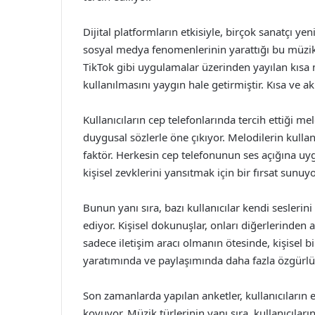
Dijital platformların etkisiyle, birçok sanatçı yen
sosyal medya fenomenlerinin yarattığı bu müzik a
TikTok gibi uygulamalar üzerinden yayılan kısa mü
kullanılmasını yaygın hale getirmiştir. Kısa ve ak
Kullanıcıların cep telefonlarında tercih ettiği m
duygusal sözlerle öne çıkıyor. Melodilerin kullanı
faktör. Herkesin cep telefonunun ses açığına uy
kişisel zevklerini yansıtmak için bir fırsat sunuyo
Bunun yanı sıra, bazı kullanıcılar kendi seslerini
ediyor. Kişisel dokunuşlar, onları diğerlerinden a
sadece iletişim aracı olmanın ötesinde, kişisel 
yaratımında ve paylaşımında daha fazla özgürlü
Son zamanlarda yapılan anketler, kullanıcıların eğ
koyuyor. Müzik türlerinin yanı sıra, kullanıcıları