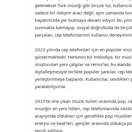
geleneksel Türk müziği gibi birçok tür, kullanıcıl
sadece bir iletişim aracı değil, aynı zamanda bir
hayatımızda yer bulmaya devam ediyor. Bu yılın 
sunmakla kalmayıp, sosyal doğrultuda da birçok e
parçaları, cep telefonlarının kullanıcı deneyimin
2023 yılında cep telefonları için en popüler müzik
göstermektedir. Herkesin bir melodiye, bir müz
oluşturulan yeni çalgılar ve remix’ler, bu alanda
dijitalleşmesiyle birlikte popüler şarkılar, cep te
yerleştirilmeye başlandı. Kullanıcılar, sevdikleri
yaratabiliyorlar.
2023’te öne çıkan müzik türleri arasında pop, ra
müziğin en yeni hitleri, cep telefonlarında sıklıkl
arayışında oldukları için genellikle pop müzikle
enerjisi ve beat’leri, gençler arasında oldukça pop
tercih ediliyor.