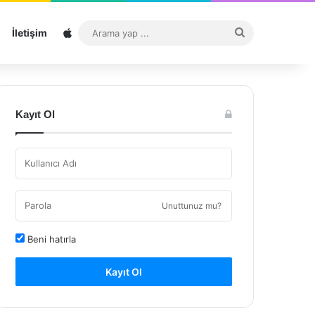
Sitemap
Arama
İletişim
yap
...
Kayıt Ol
Unuttunuz mu?
Beni hatırla
Kayıt Ol