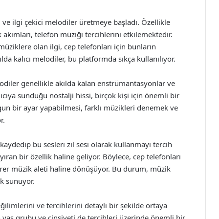
i ve ilgi çekici melodiler üretmeye başladı. Özellikle
kımları, telefon müziği tercihlerini etkilemektedir.
ziklere olan ilgi, cep telefonları için bunların
ılda kalıcı melodiler, bu platformda sıkça kullanılıyor.
elodiler genellikle akılda kalan enstrümantasyonlar ve
cıya sunduğu nostalji hissi, birçok kişi için önemli bir
gun bir ayar yapabilmesi, farklı müzikleri denemek ve
r.
 kaydedip bu sesleri zil sesi olarak kullanmayı tercih
yıran bir özellik haline geliyor. Böylece, cep telefonları
birer müzik aleti haline dönüşüyor. Bu durum, müzik
k sunuyor.
ilimlerini ve tercihlerini detaylı bir şekilde ortaya
n yaş grubu ve cinsiyeti de tercihleri üzerinde önemli bir