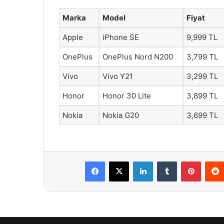
Marka
Model
Fiyat
Apple
iPhone SE
9,999 TL
OnePlus
OnePlus Nord N200
3,799 TL
Vivo
Vivo Y21
3,299 TL
Honor
Honor 30 Lite
3,899 TL
Nokia
Nokia G20
3,699 TL
Facebook
X
LinkedIn
Tumblr
Pintere