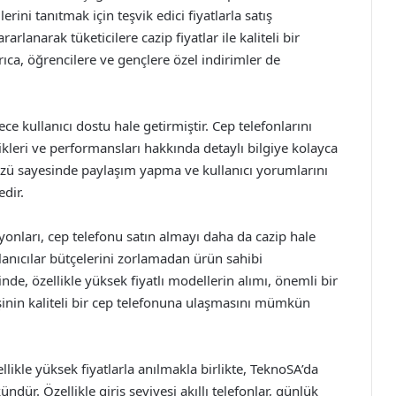
ni tanıtmak için teşvik edici fiyatlarla satış
anarak tüketicilere cazip fiyatlar ile kaliteli bir
ıca, öğrencilere ve gençlere özel indirimler de
e kullanıcı dostu hale getirmiştir. Cep telefonlarını
ellikleri ve performansları hakkında detaylı bilgiye kolayca
ayüzü sayesinde paylaşım yapma ve kullanıcı yorumlarını
edir.
nları, cep telefonu satın almayı daha da cazip hale
lanıcılar bütçelerini zorlamadan ürün sahibi
nde, özellikle yüksek fiyatlı modellerin alımı, önemli bir
şinin kaliteli bir cep telefonuna ulaşmasını mümkün
ellikle yüksek fiyatlarla anılmakla birlikte, TeknoSA’da
ür. Özellikle giriş seviyesi akıllı telefonlar, günlük