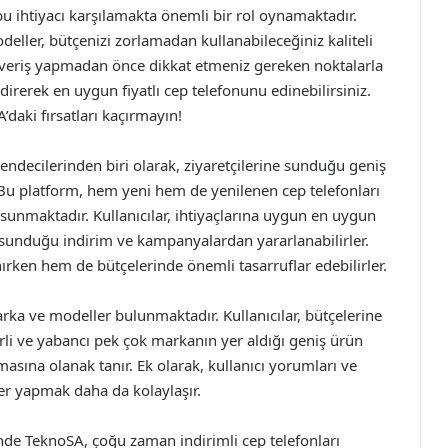
 bu ihtiyacı karşılamakta önemli bir rol oynamaktadır.
deller, bütçenizi zorlamadan kullanabileceğiniz kaliteli
lışveriş yapmadan önce dikkat etmeniz gereken noktalarla
direrek en uygun fiyatlı cep telefonunu edinebilirsiniz.
’daki fırsatları kaçırmayın!
endecilerinden biri olarak, ziyaretçilerine sunduğu geniş
. Bu platform, hem yeni hem de yenilenen cep telefonları
lar sunmaktadır. Kullanıcılar, ihtiyaçlarına uygun en uygun
n sunduğu indirim ve kampanyalardan yararlanabilirler.
ırken hem de bütçelerinde önemli tasarruflar edebilirler.
rka ve modeller bulunmaktadır. Kullanıcılar, bütçelerine
yerli ve yabancı pek çok markanın yer aldığı geniş ürün
pmasına olanak tanır. Ek olarak, kullanıcı yorumları ve
er yapmak daha da kolaylaşır.
e TeknoSA, çoğu zaman indirimli cep telefonları