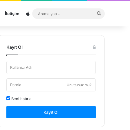
Sitemap
Arama
İletişim
yap
...
Kayıt Ol
Unuttunuz mu?
Beni hatırla
Kayıt Ol