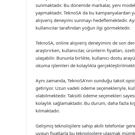
sunmaktadır. Bu dönemde markalar, yeni modelleri
yapmaktadır. TeknoSA da bu kampanyalardan yararl
alışveriş deneyimi sunmayı hedeflemektedir. Ayr
kullanıcılar tarafından yoğun ilgi görmektedir.
TeknoSA, online alışveriş deneyimini de son derec
araştırırken, kullanıcılar, ürünlerin fiyatları, öz
ulaşabilir. Bununla birlikte, kullanıcı dostu ar
okuma işlemleri de kolaylıkla gerçekleştirilmekt
Aynı zamanda, TeknoSA’nın sunduğu taksit opsiyo
getiriyor. Uzun vadeli ödeme seçenekleriyle, kul
olabilmektedir. Taksitli ödeme seçenekleri sayesi
kolaylık sağlamaktadır. Bu durum, daha fazla ki
kılmaktadır.
Gelişmiş teknolojilere sahip akıllı telefonlar gen
uygun fiyatlarla bu teknolojilere ulaşmak mümkünd