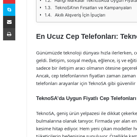
Hangi Markalar TeknoSA’da Uygun Fiyata 
Skype
TeknoSA’nın Fırsatları ve Kampanyaları
Akıllı Alışveriş İçin İpuçları
E-Posta ile paylaş
Yazdır
En Ucuz Cep Telefonları: Tekno
Günümüzde teknoloji dünyası hızla ilerlerken, ce
geldi. İletişim, sosyal medya, eğlence, iş ve eğit
sadece bir iletişim aracı olmanın ötesine geçer
Ancak, cep telefonlarının fiyatları zaman zaman c
telefonları arayanlar için TeknoSA gibi güvenilir 
TeknoSA’da Uygun Fiyatlı Cep Telefonları
TeknoSA, geniş ürün yelpazesi ile dikkat çekerke
bulmalarına olanak tanıyor. Firmada yer alan en 
kesime hitap ediyor. Hem yeni çıkan modeller hem
tüketicilerin beğenisine sunuluyor. Özellikle ka