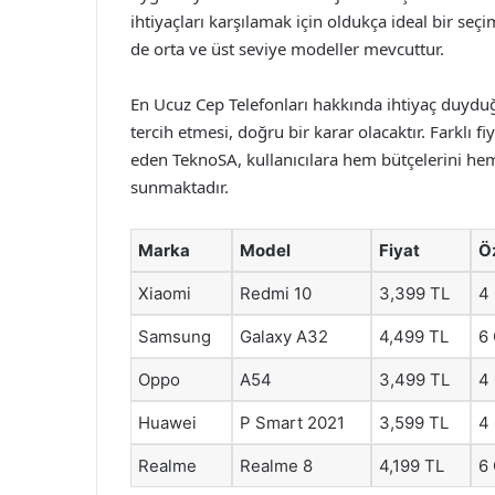
ihtiyaçları karşılamak için oldukça ideal bir seçi
de orta ve üst seviye modeller mevcuttur.
En Ucuz Cep Telefonları hakkında ihtiyaç duyduğ
tercih etmesi, doğru bir karar olacaktır. Farklı f
eden TeknoSA, kullanıcılara hem bütçelerini hem
sunmaktadır.
Marka
Model
Fiyat
Öz
Xiaomi
Redmi 10
3,399 TL
4
Samsung
Galaxy A32
4,499 TL
6
Oppo
A54
3,499 TL
4
Huawei
P Smart 2021
3,599 TL
4
Realme
Realme 8
4,199 TL
6