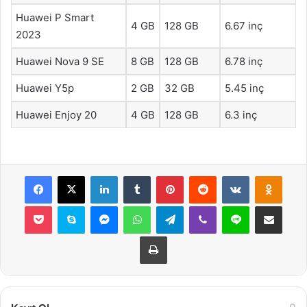
Huawei P Smart
4 GB
128 GB
6.67 inç
2023
Huawei Nova 9 SE
8 GB
128 GB
6.78 inç
Huawei Y5p
2 GB
32 GB
5.45 inç
Huawei Enjoy 20
4 GB
128 GB
6.3 inç
Facebook
X
LinkedIn
Tumblr
Pinterest
Reddit
VKontakte
Odnok
Pocket
Skype
Messenger
WhatsApp
Telegram
Viber
Line
E-Posta ile payla
Yazdır