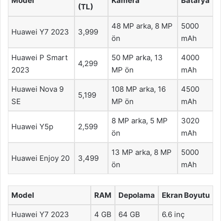
Model
Kamera
Batarya
(TL)
48 MP arka, 8 MP
5000
Huawei Y7 2023
3,999
ön
mAh
Huawei P Smart
50 MP arka, 13
4000
4,299
2023
MP ön
mAh
Huawei Nova 9
108 MP arka, 16
4500
5,199
SE
MP ön
mAh
8 MP arka, 5 MP
3020
Huawei Y5p
2,599
ön
mAh
13 MP arka, 8 MP
5000
Huawei Enjoy 20
3,499
ön
mAh
Model
RAM
Depolama
Ekran Boyutu
Huawei Y7 2023
4 GB
64 GB
6.6 inç