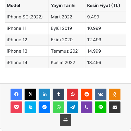
Model
Yayın Tarihi
Kesin Fiyat (TL)
iPhone SE (2022)
Mart 2022
9.499
iPhone 11
Eylül 2019
10.999
iPhone 12
Ekim 2020
12.499
iPhone 13
Temmuz 2021
14.999
iPhone 14
Kasım 2022
18.499
Facebook
X
LinkedIn
Tumblr
Pinterest
Reddit
VKontakte
Odnok
Pocket
Skype
Messenger
WhatsApp
Telegram
Viber
Line
E-Posta ile payla
Yazdır