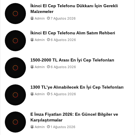
İkinci El Cep Telefonu Dükkanı İçin Gerekli
Malzemeler
Admin
7 Ağustos 2026
İkinci El Cep Telefonu Alım Satım Rehberi
Admin
6 Ağustos 2026
1500-2000 TL Arası En İyi Cep Telefonları
Admin
6 Ağustos 2026
1300 TL’ye Alınabilecek En İyi Cep Telefonları
Admin
5 Ağustos 2026
E İmza Fiyatları 2026: En Güncel Bilgiler ve
Karşılaştırmalar
Admin
1 Ağustos 2026