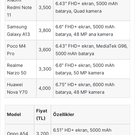
6.43″ FHD+ ekran, 5000 mAh
Redmi Note
3,500
batarya, Quad kamera
11
Samsung
6.6″ FHD+ ekran, 5000 mAh
3,800
Galaxy A13
batarya, 48 MP ana kamera
Poco M4
6.43″ FHD+ ekran, MediaTek G96,
3,600
Pro
5000 mAh batarya
Realme
6.6″ FHD+ ekran, 5000 mAh
3,300
Narzo 50
batarya, 50 MP kamera
Huawei
6.75″ HD+ ekran, 6000 mAh
4,000
Nova Y70
batarya, 48 MP kamera
Fiyat
Model
Özellikler
(TL)
6.51″ HD+ ekran, 5000 mAh
Oppo A54
3,200