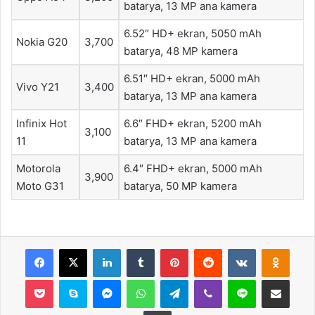
batarya, 13 MP ana kamera
6.52″ HD+ ekran, 5050 mAh
Nokia G20
3,700
batarya, 48 MP kamera
6.51″ HD+ ekran, 5000 mAh
Vivo Y21
3,400
batarya, 13 MP ana kamera
Infinix Hot
6.6″ FHD+ ekran, 5200 mAh
3,100
11
batarya, 13 MP ana kamera
Motorola
6.4″ FHD+ ekran, 5000 mAh
3,900
Moto G31
batarya, 50 MP kamera
Facebook
X
LinkedIn
Tumblr
Pinterest
Reddit
VKontakte
Odnok
Pocket
Skype
Messenger
WhatsApp
Telegram
Viber
Line
E-Posta ile payla
Yazdır