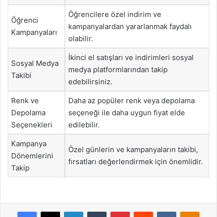
Öğrencilere özel indirim ve
Öğrenci
kampanyalardan yararlanmak faydalı
Kampanyaları
olabilir.
İkinci el satışları ve indirimleri sosyal
Sosyal Medya
medya platformlarından takip
Takibi
edebilirsiniz.
Renk ve
Daha az popüler renk veya depolama
Depolama
seçeneği ile daha uygun fiyat elde
Seçenekleri
edilebilir.
Kampanya
Özel günlerin ve kampanyaların takibi,
Dönemlerini
fırsatları değerlendirmek için önemlidir.
Takip
Facebook
X
LinkedIn
Tumblr
Pinterest
Reddit
VKontakte
Odnok