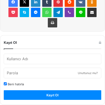
Pocket
Skype
Messenger
WhatsApp
Telegram
Viber
Line
E-Posta ile payla
Yazdır
Kayıt Ol
Unuttunuz mu?
Beni hatırla
Kayıt Ol