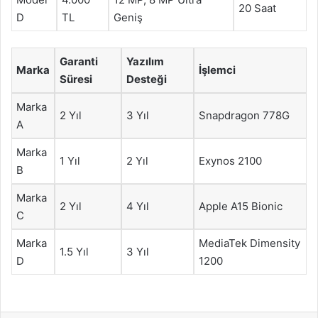
20 Saat
D
TL
Geniş
Garanti
Yazılım
Marka
İşlemci
Süresi
Desteği
Marka
2 Yıl
3 Yıl
Snapdragon 778G
A
Marka
1 Yıl
2 Yıl
Exynos 2100
B
Marka
2 Yıl
4 Yıl
Apple A15 Bionic
C
Marka
MediaTek Dimensity
1.5 Yıl
3 Yıl
D
1200