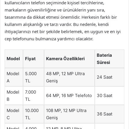
kullanıcıların telefon seçiminde kişisel tercihlerine,
markaların güvenilirliğine ve ürünüklerin yanı sıra,
tasarımına da dikkat etmesi önemlidir. Herkesin farklı bir
kullanım alışkanlığı ve tarzı vardır. Bu nedenle, kendi
ihtiyaçlarınızı net bir şekilde belirlemek, en uygun ve en iyi
cep telefonunu bulmanıza yardımcı olacaktır.
Bateria
Model
Fiyat
Kamera Özellikleri
Süresi
Model
5.000
48 MP, 12 MP Ultra
24 Saat
A
TL
Geniş
Model
7.000
64 MP, 16 MP Telefoto
30 Saat
B
TL
Model
10.000
108 MP, 12 MP Ultra
36 Saat
C
TL
Geniş
Model
4.000
12 MP, 8 MP Ultra