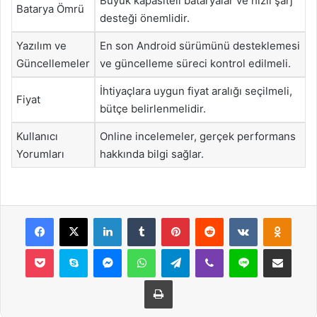
Büyük kapasiteli bataryalar ve hızlı şarj
Batarya Ömrü
desteği önemlidir.
Yazılım ve
En son Android sürümünü desteklemesi
Güncellemeler
ve güncelleme süreci kontrol edilmeli.
İhtiyaçlara uygun fiyat aralığı seçilmeli,
Fiyat
bütçe belirlenmelidir.
Kullanıcı
Online incelemeler, gerçek performans
Yorumları
hakkında bilgi sağlar.
Facebook
X
LinkedIn
Tumblr
Pinterest
Reddit
VKontakte
Odnok
Pocket
Skype
Messenger
WhatsApp
Telegram
Viber
Line
E-Posta ile payla
Yazdır