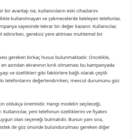
ir avantajı ise, kullanıcıların eski cihazlarını
llikle kullanılmayan ve çekmecelerde bekleyen telefonlar,
anya sayesinde tekrar bir değer kazanır. Kullanıcılar,
el edinirken, gereksiz yere atılması muhtemel bir
mesi gereken birkaç husus bulunmaktadır. Öncelikle,
da en azından ekranının kırık olmaması bu kampanyada
aşı ve özellikleri gibi faktörlere bağlı olarak çeşitli
 eski telefonlarını değerlendirirken, mevcut durumunu göz
için oldukça önemlidir. Hangi modelin seçileceği,
. Kullanıcılar, yeni telefonun özelliklerini ve fiyatını
 uygun olan seçeneği bulmalıdır. Bunun yanı sıra,
ı destek de göz önünde bulundurulması gereken diğer