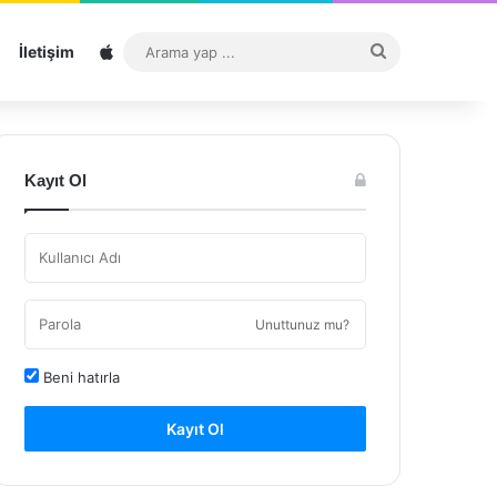
Sitemap
Arama
İletişim
yap
...
Kayıt Ol
Unuttunuz mu?
Beni hatırla
Kayıt Ol