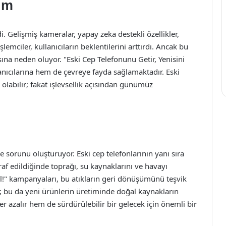
im
di. Gelişmiş kameralar, yapay zeka destekli özellikler,
emciler, kullanıcıların beklentilerini arttırdı. Ancak bu
asına neden oluyor. "Eski Cep Telefonunu Getir, Yenisini
nıcılarına hem de çevreye fayda sağlamaktadır. Eski
r olabilir; fakat işlevsellik açısından günümüz
re sorunu oluşturuyor. Eski cep telefonlarının yanı sıra
araf edildiğinde toprağı, su kaynaklarını ve havayı
i Al!" kampanyaları, bu atıkların geri dönüşümünü teşvik
lir; bu da yeni ürünlerin üretiminde doğal kaynakların
er azalır hem de sürdürülebilir bir gelecek için önemli bir