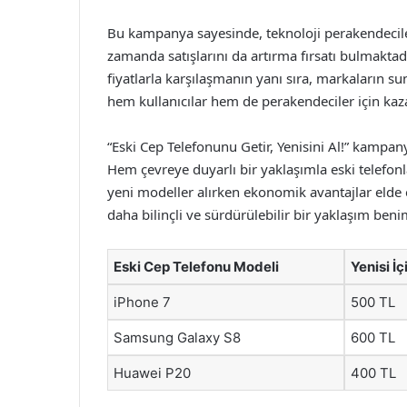
Bu kampanya sayesinde, teknoloji perakendecile
zamanda satışlarını da artırma fırsatı bulmaktadır.
fiyatlarla karşılaşmanın yanı sıra, markaların 
hem kullanıcılar hem de perakendeciler için ka
“Eski Cep Telefonunu Getir, Yenisini Al!” kampany
Hem çevreye duyarlı bir yaklaşımla eski telefo
yeni modeller alırken ekonomik avantajlar elde e
daha bilinçli ve sürdürülebilir bir yaklaşım beni
Eski Cep Telefonu Modeli
Yenisi İ
iPhone 7
500 TL
Samsung Galaxy S8
600 TL
Huawei P20
400 TL