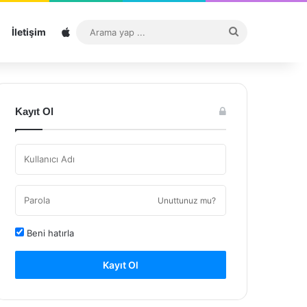
Sitemap
Arama
İletişim
yap
...
Kayıt Ol
Unuttunuz mu?
Beni hatırla
Kayıt Ol