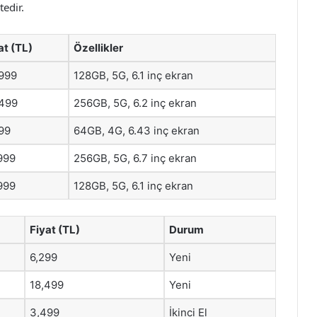
edir.
at (TL)
Özellikler
999
128GB, 5G, 6.1 inç ekran
499
256GB, 5G, 6.2 inç ekran
99
64GB, 4G, 6.43 inç ekran
999
256GB, 5G, 6.7 inç ekran
999
128GB, 5G, 6.1 inç ekran
Fiyat (TL)
Durum
6,299
Yeni
18,499
Yeni
3,499
İkinci El