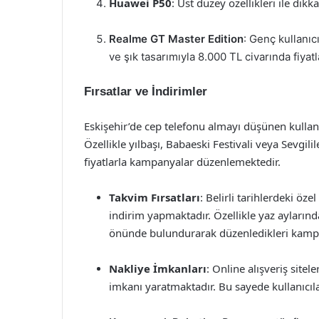
Huawei P50
: Üst düzey özellikleri ile dikk
Realme GT Master Edition
: Genç kullanıc
ve şık tasarımıyla 8.000 TL civarında fiyatla
Fırsatlar ve İndirimler
Eskişehir’de cep telefonu almayı düşünen kullanı
Özellikle yılbaşı, Babaeski Festivali veya Sevgil
fiyatlarla kampanyalar düzenlemektedir.
Takvim Fırsatları
: Belirli tarihlerdeki öz
indirim yapmaktadır. Özellikle yaz aylarında
önünde bulundurarak düzenledikleri kamp
Nakliye İmkanları
: Online alışveriş sitele
imkanı yaratmaktadır. Bu sayede kullanıcılar