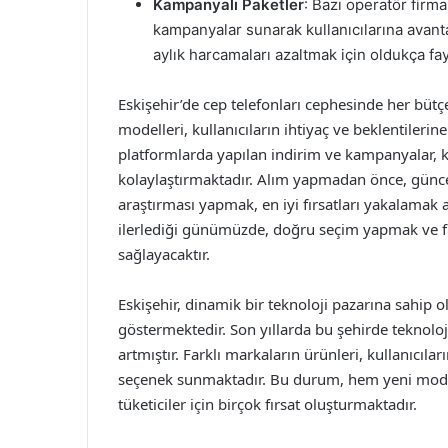
Kampanyalı Paketler
: Bazı operatör firmal
kampanyalar sunarak kullanıcılarına avanta
aylık harcamaları azaltmak için oldukça fay
Eskişehir’de cep telefonları cephesinde her bütçe
modelleri, kullanıcıların ihtiyaç ve beklentileri
platformlarda yapılan indirim ve kampanyalar, ku
kolaylaştırmaktadır. Alım yapmadan önce, güncel 
araştırması yapmak, en iyi fırsatları yakalamak 
ilerlediği günümüzde, doğru seçim yapmak ve fır
sağlayacaktır.
Eskişehir, dinamik bir teknoloji pazarına sahip olu
göstermektedir. Son yıllarda bu şehirde teknoloji
artmıştır. Farklı markaların ürünleri, kullanıcılar
seçenek sunmaktadır. Bu durum, hem yeni model
tüketiciler için birçok fırsat oluşturmaktadır.