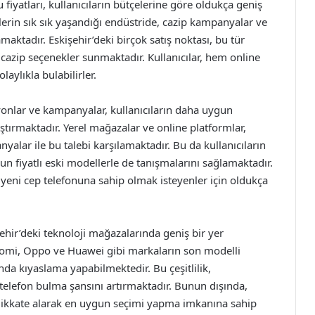
fiyatları, kullanıcıların bütçelerine göre oldukça geniş
iklerin sık sık yaşandığı endüstride, cazip kampanyalar ve
amaktadır. Eskişehir’deki birçok satış noktası, bu tür
 cazip seçenekler sunmaktadır. Kullanıcılar, hem online
aylıkla bulabilirler.
syonlar ve kampanyalar, kullanıcıların daha uygun
laştırmaktadır. Yerel mağazalar ve online platformlar,
alar ile bu talebi karşılamaktadır. Bu da kullanıcıların
n fiyatlı eski modellerle de tanışmalarını sağlamaktadır.
n yeni cep telefonuna sahip olmak isteyenler için oldukça
şehir’deki teknoloji mağazalarında geniş bir yer
iaomi, Oppo ve Huawei gibi markaların son modelli
nda kıyaslama yapabilmektedir. Bu çeşitlilik,
n telefon bulma şansını artırmaktadır. Bunun dışında,
arı dikkate alarak en uygun seçimi yapma imkanına sahip