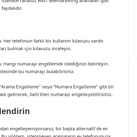
, özellikle rahatsız edici telemarketing aramaları gibi
faydalıdır.
n
: Her telefonun farklı bir kullanım kılavuzu vardır.
arı bulmak için kılavuzu inceleyin.
n
: Hangi numarayı engellemek istediğinizi belirleyin.
stesinde bu numarayı bulabilirsiniz.
 "Arama Engelleme" veya "Numara Engelleme" gibi bir
le getirerek, belirtilen numarayı engelleyebilirsiniz.
lendirin
an engelleyemiyorsanız, bir başka alternatif de ev
. Bu yöntem, istenmeyen aramaların ev telefonunuza