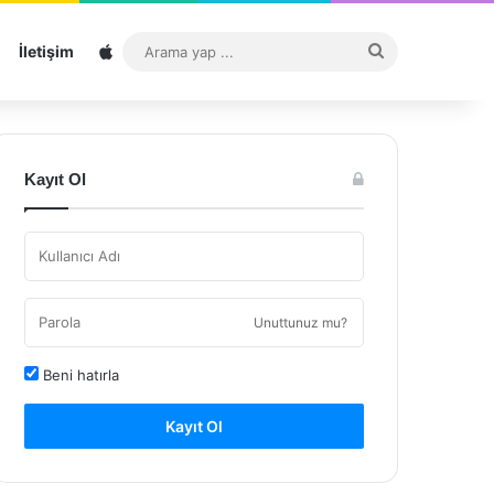
Sitemap
Arama
İletişim
yap
...
Kayıt Ol
Unuttunuz mu?
Beni hatırla
Kayıt Ol