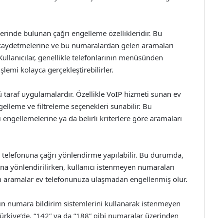
rinde bulunan çağrı engelleme özellikleridir. Bu
ı kaydetmelerine ve bu numaralardan gelen aramaları
ullanıcılar, genellikle telefonlarının menüsünden
lemi kolayca gerçekleştirebilirler.
ü taraf uygulamalardır. Özellikle VoIP hizmeti sunan ev
ngelleme ve filtreleme seçenekleri sunabilir. Bu
ı engellemelerine ya da belirli kriterlere göre aramaları
 telefonuna çağrı yönlendirme yapılabilir. Bu durumda,
na yönlendirilirken, kullanıcı istenmeyen numaraları
olan aramalar ev telefonunuza ulaşmadan engellenmiş olur.
nın numara bildirim sistemlerini kullanarak istenmeyen
Türkiye’de, “142” ya da “188” gibi numaralar üzerinden