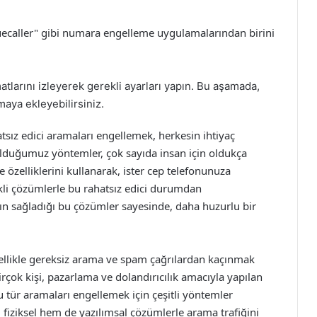
"Truecaller" gibi numara engelleme uygulamalarından birini
atlarını izleyerek gerekli ayarları yapın. Bu aşamada,
aya ekleyebilirsiniz.
atsız edici aramaları engellemek, herkesin ihtiyaç
olduğumuz yöntemler, çok sayıda insan için oldukça
e özelliklerini kullanarak, ister cep telefonunuza
kli çözümlerle bu rahatsız edici durumdan
ının sağladığı bu çözümler sayesinde, daha huzurlu bir
ellikle gereksiz arama ve spam çağrılardan kaçınmak
çok kişi, pazarlama ve dolandırıcılık amacıyla yapılan
 tür aramaları engellemek için çeşitli yöntemler
 fiziksel hem de yazılımsal çözümlerle arama trafiğini