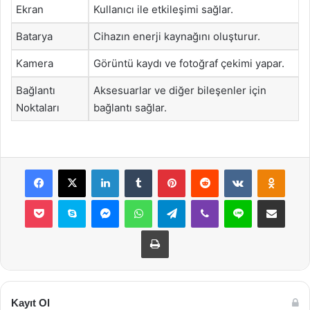
Ekran
Kullanıcı ile etkileşimi sağlar.
Batarya
Cihazın enerji kaynağını oluşturur.
Kamera
Görüntü kaydı ve fotoğraf çekimi yapar.
Bağlantı
Aksesuarlar ve diğer bileşenler için
Noktaları
bağlantı sağlar.
Facebook
X
LinkedIn
Tumblr
Pinterest
Reddit
VKontakte
Odnok
Pocket
Skype
Messenger
WhatsApp
Telegram
Viber
Line
E-Posta ile payla
Yazdır
Kayıt Ol