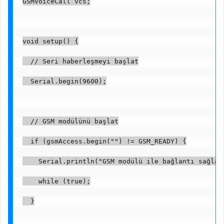
GSMVoiceCall vcs;
void setup() {
  // Seri haberleşmeyi başlat
  Serial.begin(9600);
  // GSM modülünü başlat
  if (gsmAccess.begin("") != GSM_READY) {
    Serial.println("GSM modülü ile bağlantı sağlan
    while (true);
  }