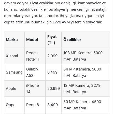
devam ediyor. Fiyat aralıklarının genişliği, kampanyalar ve
kullanıcı odaklı özellikler, bu alışveriş merkezi için avantajlı
durumlar yaratıyor. Kullanıcılar, ihtiyaçlarına uygun en iyi
cep telefonunu bulmak için Evve AVM’yi tercih ediyorlar.
Fiyat
Marka
Model
Özellikler
(TL)
Redmi
108 MP Kamera, 5000
Xiaomi
2.999
Note 11
mAh Batarya
Galaxy
64 MP Kamera, 5000
Samsung
6.499
A53
mAh Batarya
iPhone
12 MP Kamera, 3279
Apple
20.999
14
mAh Batarya
50 MP Kamera, 4500
Oppo
Reno 8
8.499
mAh Batarya