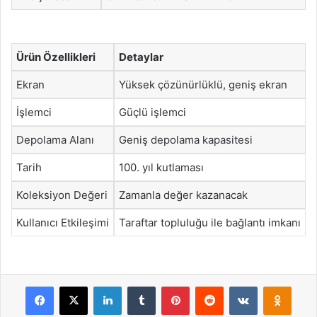
Ürün Özellikleri
Detaylar
Ekran
Yüksek çözünürlüklü, geniş ekran
İşlemci
Güçlü işlemci
Depolama Alanı
Geniş depolama kapasitesi
Tarih
100. yıl kutlaması
Koleksiyon Değeri
Zamanla değer kazanacak
Kullanıcı Etkileşimi
Taraftar topluluğu ile bağlantı imkanı
Facebook
X
LinkedIn
Tumblr
Pinterest
Reddit
VKontakte
Odnok
Pocket
Skype
Messenger
WhatsApp
Telegram
Viber
Line
E-Posta ile payla