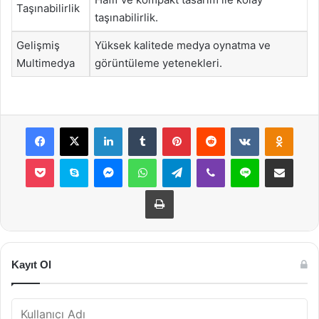
Taşınabilirlik
taşınabilirlik.
Gelişmiş
Yüksek kalitede medya oynatma ve
Multimedya
görüntüleme yetenekleri.
Facebook
X
LinkedIn
Tumblr
Pinterest
Reddit
VKontakte
Odnok
Pocket
Skype
Messenger
WhatsApp
Telegram
Viber
Line
E-Posta ile payla
Yazdır
Kayıt Ol