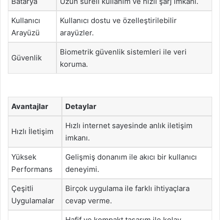
Batarya
Uzun süreli kullanım ve hızlı şarj imkanı.
Kullanıcı
Kullanıcı dostu ve özelleştirilebilir
Arayüzü
arayüzler.
Biometrik güvenlik sistemleri ile veri
Güvenlik
koruma.
Avantajlar
Detaylar
Hızlı internet sayesinde anlık iletişim
Hızlı İletişim
imkanı.
Yüksek
Gelişmiş donanım ile akıcı bir kullanıcı
Performans
deneyimi.
Çeşitli
Birçok uygulama ile farklı ihtiyaçlara
Uygulamalar
cevap verme.
Hafif ve kompakt tasarım ile kolay