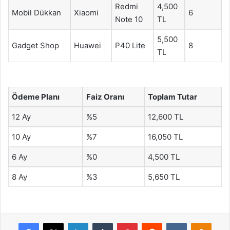
Redmi
4,500
Mobil Dükkan
Xiaomi
6
Note 10
TL
5,500
Gadget Shop
Huawei
P40 Lite
8
TL
Ödeme Planı
Faiz Oranı
Toplam Tutar
12 Ay
%5
12,600 TL
10 Ay
%7
16,050 TL
6 Ay
%0
4,500 TL
8 Ay
%3
5,650 TL
Facebook
X
LinkedIn
Tumblr
Pinterest
Reddit
VKontakte
Odnok