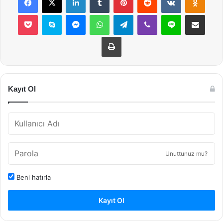
Pocket
Skype
Messenger
WhatsApp
Telegram
Viber
Line
E-Posta ile payla
Yazdır
Kayıt Ol
Unuttunuz mu?
Beni hatırla
Kayıt Ol