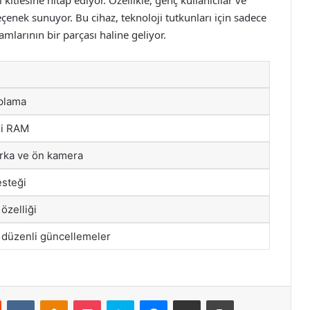
seçenek sunuyor. Bu cihaz, teknoloji tutkunları için sadece
amlarının bir parçası haline geliyor.
plama
li RAM
rka ve ön kamera
esteği
özelliği
, düzenli güncellemeler
st
Reddit
VKontakte
Odnoklassniki
Pocket
Skype
Messenger
E-Posta ile paylaş
Yazdır