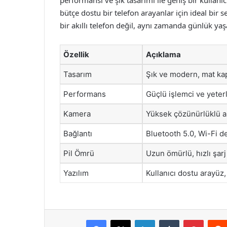
bütçe dostu bir telefon arayanlar için ideal bir 
bir akıllı telefon değil, aynı zamanda günlük yaş
Özellik
Açıklama
Tasarım
Şık ve modern, mat ka
Performans
Güçlü işlemci ve yeter
Kamera
Yüksek çözünürlüklü a
Bağlantı
Bluetooth 5.0, Wi-Fi d
Pil Ömrü
Uzun ömürlü, hızlı şarj 
Yazılım
Kullanıcı dostu arayüz
Facebook
X
LinkedIn
Tumblr
Pintere