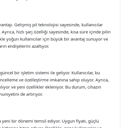
tajı. Gelişmiş pil teknolojisi sayesinde, kullanıcılar
yrıca, hızlı şarj özelliği sayesinde, kısa süre içinde pilin
e yoğun kullanıcılar için büyük bir avantaj sunuyor ve
rın endişelerini azaltıyor.
ncel bir işletim sistemi ile geliyor. Kullanıcılar, bu
celleme ve özelleştirme imkanına sahip oluyor. Ayrıca,
ılıyor ve yeni özellikler ekleniyor. Bu durum, cihazın
niyetini de artırıyor.
 yeni bir dönemi temsil ediyor. Uygun fiyatı, güçlü
 kitlesine hitap ediyor. Özellikle, genç kullanıcılar ve