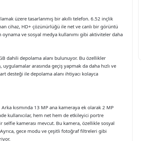
lamak üzere tasarlanmış bir akıllı telefon. 6.52 inçlik
nan cihaz, HD+ çözünürlüğü ile net ve canlı bir görüntü
n oynama ve sosyal medya kullanımı gibi aktiviteler daha
B dahili depolama alanı bulunuyor. Bu özellikler
n, uygulamalar arasında geçiş yapmak da daha hızlı ve
kart desteği ile depolama alanı ihtiyacı kolayca
ci. Arka kısmında 13 MP ana kameraya ek olarak 2 MP
de kullanıcılar, hem net hem de etkileyici portre
 bir selfie kamerası mevcut. Bu kamera, özellikle sosyal
Ayrıca, gece modu ve çeşitli fotoğraf filtreleri gibi
iyor.