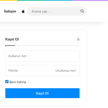
Sitemap
Arama
İletişim
yap
...
Kayıt Ol
Unuttunuz mu?
Beni hatırla
Kayıt Ol