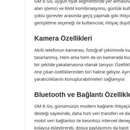
GM 8 Go, uygun fiyat segmentinde yer almasına
alan işlemci ve RAM kombinasyonu, günlük kull
çoklu görevler arasında geçiş yapmak gibi ihtiya
genişletme seçeneği ile kullanıcılar, ihtiyaç duy
Kamera Özellikleri
Akıllı telefonun kamerası, fotoğraf çekiminde kul
tasarlanmış. Hem arka hem de ön kamerada buluna
bir şekilde yakalamasına olanak tanıyor. Özelli
öne çıkan özelliklerinden biri haline geliyor. Ayrı
yaratıcılıklarını konuşturabilmeleri sağlanıyor.
Bluetooth ve Bağlantı Özellikle
GM 8 Go, günümüzün modern bağlantı ihtiyaçları
desteği sayesinde, daha hızlı veri transferi ve da
mobil veri bağlantısı ile kesintisiz internet deneyi
kolayca eşleştirerek, dosya paylaşımını da basit b