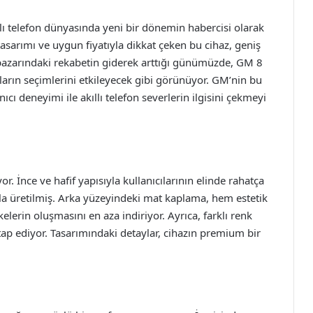
lı telefon dünyasında yeni bir dönemin habercisi olarak
i tasarımı ve uygun fiyatıyla dikkat çeken bu cihaz, geniş
on pazarındaki rekabetin giderek arttığı günümüzde, GM 8
ların seçimlerini etkileyecek gibi görünüyor. GM’nin bu
cı deneyimi ile akıllı telefon severlerin ilgisini çekmeyi
. İnce ve hafif yapısıyla kullanıcılarının elinde rahatça
yla üretilmiş. Arka yüzeyindeki mat kaplama, hem estetik
erin oluşmasını en aza indiriyor. Ayrıca, farklı renk
hitap ediyor. Tasarımındaki detaylar, cihazın premium bir