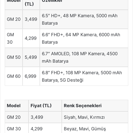
Model
Özellikler
(TL)
6.5″ HD+, 48 MP Kamera, 5000 mAh
GM 20
3,499
Batarya
GM
6.6″ FHD+, 64 MP Kamera, 6000 mAh
4,299
30
Batarya
6.7″ AMOLED, 108 MP Kamera, 4500
GM 50
5,499
mAh Batarya
6.8″ FHD+, 108 MP Kamera, 5000 mAh
GM 60
6,999
Batarya, 5G Desteği
Model
Fiyat (TL)
Renk Seçenekleri
GM 20
3,499
Siyah, Mavi, Kırmızı
GM 30
4,299
Beyaz, Mavi, Gümüş