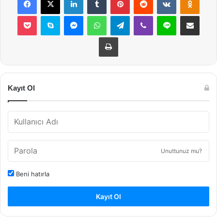
Pocket
Skype
Messenger
WhatsApp
Telegram
Viber
Line
E-Posta ile payla
Yazdır
Kayıt Ol
Unuttunuz mu?
Beni hatırla
Kayıt Ol