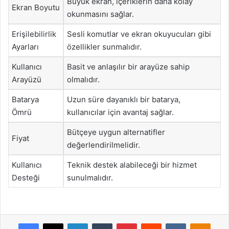
Büyük ekran, içeriklerin daha kolay
Ekran Boyutu
okunmasını sağlar.
Erişilebilirlik
Sesli komutlar ve ekran okuyucuları gibi
Ayarları
özellikler sunmalıdır.
Kullanıcı
Basit ve anlaşılır bir arayüze sahip
Arayüzü
olmalıdır.
Batarya
Uzun süre dayanıklı bir batarya,
Ömrü
kullanıcılar için avantaj sağlar.
Bütçeye uygun alternatifler
Fiyat
değerlendirilmelidir.
Kullanıcı
Teknik destek alabileceği bir hizmet
Desteği
sunulmalıdır.
Facebook
X
LinkedIn
Tumblr
Pinterest
Reddit
VKontakte
Odnok