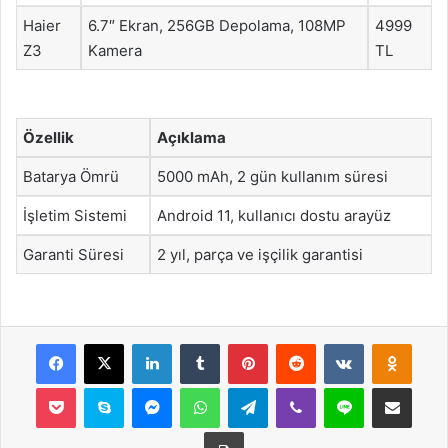
Haier
6.7″ Ekran, 256GB Depolama, 108MP
4999
Z3
Kamera
TL
Özellik
Açıklama
Batarya Ömrü
5000 mAh, 2 gün kullanım süresi
İşletim Sistemi
Android 11, kullanıcı dostu arayüz
Garanti Süresi
2 yıl, parça ve işçilik garantisi
Facebook
X
LinkedIn
Tumblr
Pinterest
Reddit
VKontakte
Odnok
Pocket
Skype
Messenger
WhatsApp
Telegram
Viber
Line
E-Posta ile payla
Yazdır