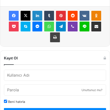
Facebook
X
LinkedIn
Tumblr
Pinterest
Reddit
VKontakte
Odnok
Pocket
Skype
Messenger
WhatsApp
Telegram
Viber
Line
E-Posta ile payla
Yazdır
Kayıt Ol
Unuttunuz mu?
Beni hatırla