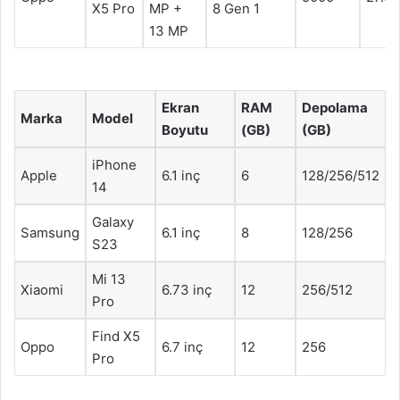
X5 Pro
MP +
8 Gen 1
13 MP
Ekran
RAM
Depolama
Marka
Model
Boyutu
(GB)
(GB)
iPhone
Apple
6.1 inç
6
128/256/512
14
Galaxy
Samsung
6.1 inç
8
128/256
S23
Mi 13
Xiaomi
6.73 inç
12
256/512
Pro
Find X5
Oppo
6.7 inç
12
256
Pro