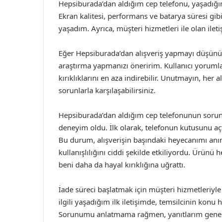
Hepsiburada’dan aldığım cep telefonu, yaşadığım 
Ekran kalitesi, performans ve batarya süresi gib
yaşadım. Ayrıca, müşteri hizmetleri ile olan ilet
Eğer Hepsiburada’dan alışveriş yapmayı düşünüy
araştırma yapmanızı öneririm. Kullanıcı yorumlar
kırıklıklarını en aza indirebilir. Unutmayın, he
sorunlarla karşılaşabilirsiniz.
Hepsiburada’dan aldığım cep telefonunun sorunla
deneyim oldu. İlk olarak, telefonun kutusunu aç
Bu durum, alışverişin başındaki heyecanımı anı
kullanışlılığını ciddi şekilde etkiliyordu. Ürün
beni daha da hayal kırıklığına uğrattı.
İade süreci başlatmak için müşteri hizmetleriyl
ilgili yaşadığım ilk iletişimde, temsilcinin konu 
Sorunumu anlatmama rağmen, yanıtlarım genelli