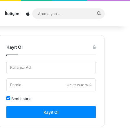
Sitemap
Arama
İletişim
yap
...
Kayıt Ol
Unuttunuz mu?
Beni hatırla
Kayıt Ol