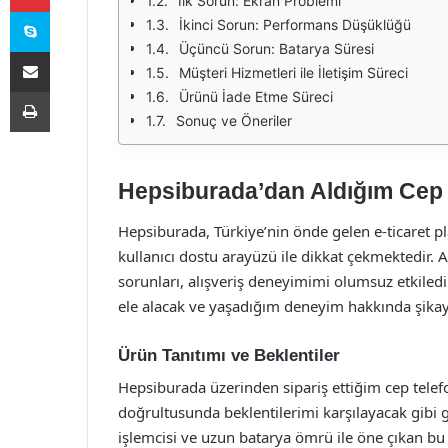
İlk Sorun: Ekran Problemi
Skype
İkinci Sorun: Performans Düşüklüğü
Üçüncü Sorun: Batarya Süresi
E-Posta ile paylaş
Müşteri Hizmetleri ile İletişim Süreci
Yazdır
Ürünü İade Etme Süreci
Sonuç ve Öneriler
Hepsiburada’dan Aldığım Cep 
Hepsiburada, Türkiye’nin önde gelen e-ticaret pl
kullanıcı dostu arayüzü ile dikkat çekmektedir.
sorunları, alışveriş deneyimimi olumsuz etkiledi
ele alacak ve yaşadığım deneyim hakkında şikay
Ürün Tanıtımı ve Beklentiler
Hepsiburada üzerinden sipariş ettiğim cep telef
doğrultusunda beklentilerimi karşılayacak gibi
işlemcisi ve uzun batarya ömrü ile öne çıkan b