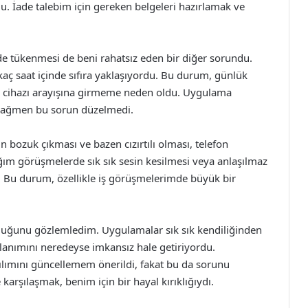
u. İade talebim için gereken belgeleri hazırlamak ve
ilde tükenmesi de beni rahatsız eden bir diğer sorundu.
kaç saat içinde sıfıra yaklaşıyordu. Bu durum, günlük
rj cihazı arayışına girmeme neden oldu. Uygulama
 rağmen bu sorun düzelmedi.
in bozuk çıkması ve bazen cızırtılı olması, telefon
ğım görüşmelerde sık sık sesin kesilmesi veya anlaşılmaz
. Bu durum, özellikle iş görüşmelerimde büyük bir
olduğunu gözlemledim. Uygulamalar sık sık kendiliğinden
anımını neredeyse imkansız hale getiriyordu.
lımını güncellemem önerildi, fakat bu da sorunu
karşılaşmak, benim için bir hayal kırıklığıydı.