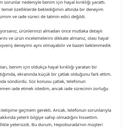
sorunlar nedeniyle benim için hayal kırıklığı yarattı.
i temel özelliklerde beklediğimin altında bir deneyim
işimim ve iade süreci de tatmin edici değildi.
orsanız, ürünlerinizi almadan önce mutlaka detaylı
ını ve ürün incelemelerini dikkate almanız, olası hayal
r alışveriş deneyimi aynı olmayabilir ve bazen beklenmedik
rı, benim için oldukça hayal kırıklığı yaratan bir
tığımda, ekranında küçük bir çatlak olduğunu fark ettim.
nda söndürdü. Söz konusu çatlak, telefonun
ü hemen iade etmek istedim, ancak iade sürecinin zorluğu
e iletişime geçmem gerekti. Ancak, telefonun sorunlarıyla
hakkında yeterli bilgiye sahip olmadığını hissettim.
kle yetersizdi. Bu durum, Hepsiburada’nın müşteri