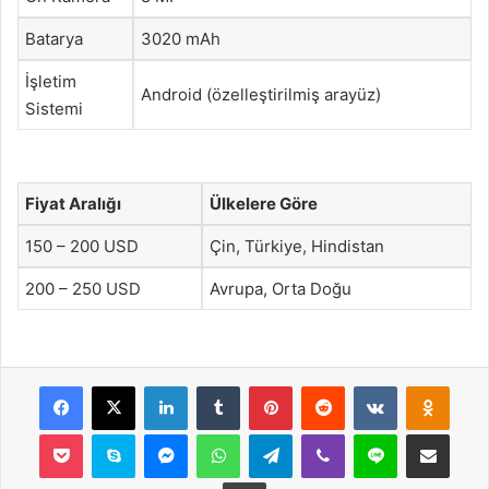
Batarya
3020 mAh
İşletim
Android (özelleştirilmiş arayüz)
Sistemi
Fiyat Aralığı
Ülkelere Göre
150 – 200 USD
Çin, Türkiye, Hindistan
200 – 250 USD
Avrupa, Orta Doğu
Facebook
X
LinkedIn
Tumblr
Pinterest
Reddit
VKontakte
Odnok
Pocket
Skype
Messenger
WhatsApp
Telegram
Viber
Line
E-Posta ile payla
Yazdır