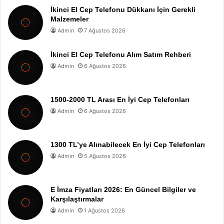
İkinci El Cep Telefonu Dükkanı İçin Gerekli
Malzemeler
Admin
7 Ağustos 2026
İkinci El Cep Telefonu Alım Satım Rehberi
Admin
6 Ağustos 2026
1500-2000 TL Arası En İyi Cep Telefonları
Admin
6 Ağustos 2026
1300 TL’ye Alınabilecek En İyi Cep Telefonları
Admin
5 Ağustos 2026
E İmza Fiyatları 2026: En Güncel Bilgiler ve
Karşılaştırmalar
Admin
1 Ağustos 2026